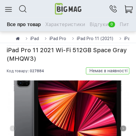
Все про товар
Характеристики
Відгуки
Питанн
0
iPad
iPad Pro
iPad Pro 11 (2021)
iPad 
iPad Pro 11 2021 Wi-Fi 512GB Space Gray
(MHQW3)
Немає в наявності
Код товару:
027884