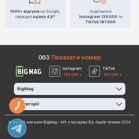
1000+ відгуків
на Google,
Аудитирія в
середня
оцінка 4,6*
Instagram 125.000
та
TikTok 187.000
0
6
3
Показати номер
Instagram
TikTok
125 000 +
187 000 +
BigMag
Категорії
КНОПКА
ЗВ'ЯЗКУ
Інтернет-магазин BigMag - №1 з продажу б/у Apple техніки 2024