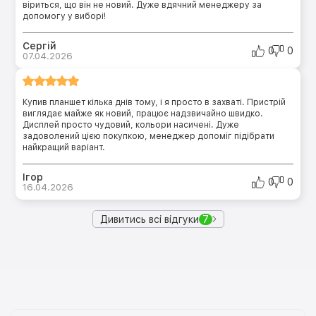
віриться, що він не новий. Дуже вдячний менеджеру за
допомогу у виборі!
Сергій
0
0
07.04.2026
Купив планшет кілька днів тому, і я просто в захваті. Пристрій
виглядає майже як новий, працює надзвичайно швидко.
Дисплей просто чудовий, кольори насичені. Дуже
задоволений цією покупкою, менеджер допоміг підібрати
найкращий варіант.
Ігор
0
0
16.04.2026
Дивитись всі відгуки
7