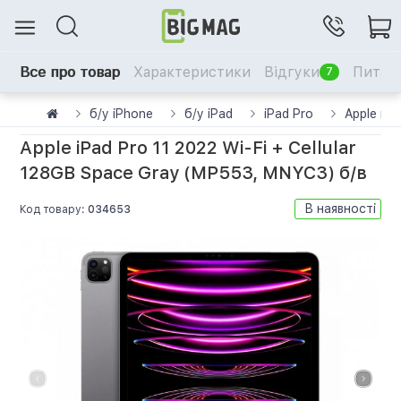
Все про товар
Характеристики
Відгуки
Питанн
7
б/у iPhone
б/у iPad
iPad Pro
Apple iP
Apple iPad Pro 11 2022 Wi-Fi + Cellular
128GB Space Gray (MP553, MNYC3) б/в
В наявності
Код товару:
034653