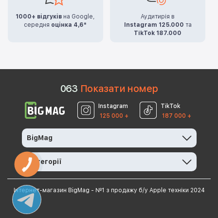
1000+ відгуків
на Google,
Аудитирія в
середня
оцінка 4,6*
Instagram 125.000
та
TikTok 187.000
0
6
3
Показати номер
Instagram
TikTok
125 000 +
187 000 +
BigMag
Категорії
КНОПКА
ЗВ'ЯЗКУ
Інтернет-магазин BigMag - №1 з продажу б/у Apple техніки 2024