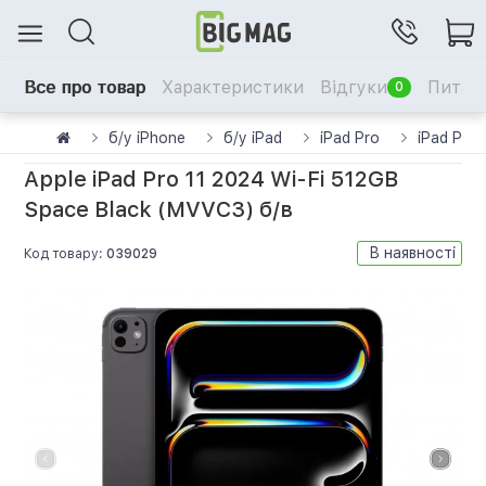
Все про товар
Характеристики
Відгуки
Питанн
0
б/у iPhone
б/у iPad
iPad Pro
iPad Pro
Apple iPad Pro 11 2024 Wi-Fi 512GB
Space Black (MVVC3) б/в
В наявності
Код товару:
039029