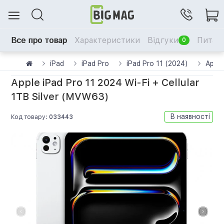
Все про товар
Характеристики
Відгуки
Питанн
0
iPad
iPad Pro
iPad Pro 11 (2024)
Apple
Apple iPad Pro 11 2024 Wi-Fi + Cellular
1TB Silver (MVW63)
В наявності
Код товару:
033443