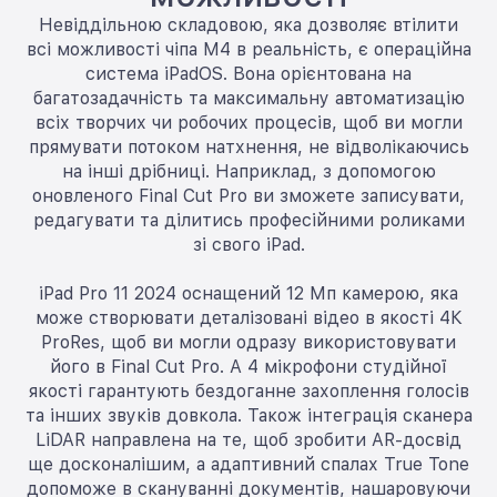
Невіддільною складовою, яка дозволяє втілити
всі можливості чіпа M4 в реальність, є операційна
система iPadOS. Вона орієнтована на
багатозадачність та максимальну автоматизацію
всіх творчих чи робочих процесів, щоб ви могли
прямувати потоком натхнення, не відволікаючись
на інші дрібниці. Наприклад, з допомогою
оновленого Final Cut Pro ви зможете записувати,
редагувати та ділитись професійними роликами
зі свого iPad.
iPad Pro 11 2024 оснащений 12 Мп камерою, яка
може створювати деталізовані відео в якості 4К
ProRes, щоб ви могли одразу використовувати
його в Final Cut Pro. А 4 мікрофони студійної
якості гарантують бездоганне захоплення голосів
та інших звуків довкола. Також інтеграція сканера
LiDAR направлена на те, щоб зробити AR-досвід
ще досконалішим, а адаптивний спалах True Tone
допоможе в скануванні документів, нашаровуючи