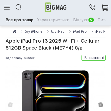
Все про товар
Характеристики
Відгуки
Питанн
0
б/у iPhone
б/у iPad
iPad Pro
iPad Pro
Apple iPad Pro 13 2025 Wi-Fi + Cellular
512GB Space Black (ME7Y4) б/в
В наявності
Код товару:
039051