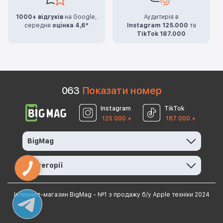
1000+ відгуків
на Google,
Аудитирія в
середня
оцінка 4,6*
Instagram 125.000
та
TikTok 187.000
0
6
3
Показати номер
Instagram
TikTok
125 000 +
187 000 +
BigMag
Категорії
КНОПКА
ЗВ'ЯЗКУ
Інтернет-магазин BigMag - №1 з продажу б/у Apple техніки 2024