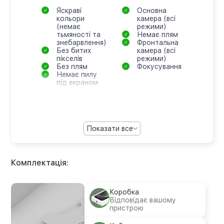
Яскраві
Основна
кольори
камера (всі
(немає
режими)
тьмяності та
Немає плям
знебарвлення)
Фронтальна
Без битих
камера (всі
пікселів
режими)
Без плям
Фокусування
Немає пилу
під екраном
Показати все
Комплектація:
Коробка
Відповідає вашому
пристрою