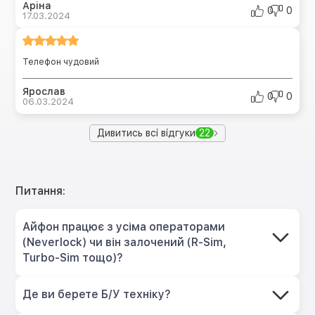
Аріна
0
0
17.03.2024
Телефон чудовий
Ярослав
0
0
06.03.2024
Дивитись всі відгуки
22
Питання:
Айфон працює з усіма операторами
(Neverlock) чи він залочений (R-Sim,
Turbo-Sim тощо)?
Де ви берете Б/У техніку?