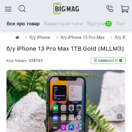
Все про товар
Характеристики
Відгуки
Питанн
22
б/у iPhone
б/у iPhone 13 Pro Max
б/у iPh
б/у iPhone 13 Pro Max 1TB Gold (MLLM3)
В наявності
Код товару:
028793