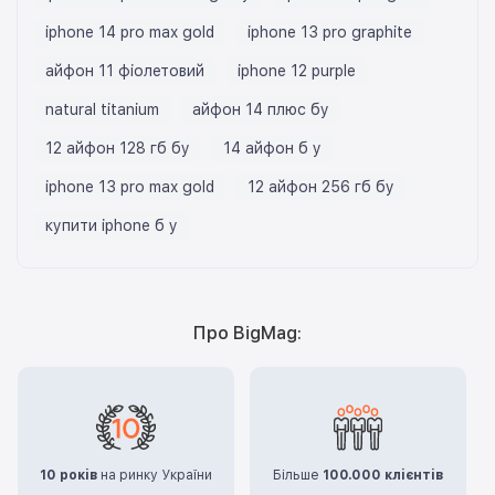
iphone 14 pro max gold
iphone 13 pro graphite
айфон 11 фіолетовий
iphone 12 purple
natural titanium
айфон 14 плюс бу
12 айфон 128 гб бу
14 айфон б у
iphone 13 pro max gold
12 айфон 256 гб бу
купити iphone б у
Про BigMag:
10 років
на ринку України
Більше
100.000 клієнтів