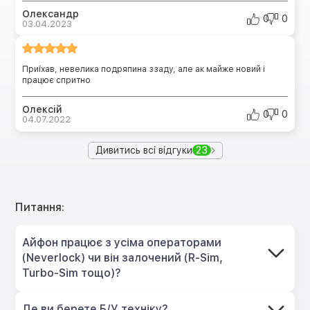
Олександр
0
0
03.04.2023
Приїхав, невелика подряпина ззаду, але ак майже новий і
працює спритно
Олексій
0
0
04.07.2022
Дивитись всі відгуки
23
Питання:
Айфон працює з усіма операторами
(Neverlock) чи він залочений (R-Sim,
Turbo-Sim тощо)?
Де ви берете Б/У техніку?