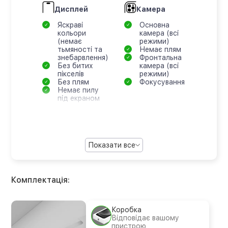
Дисплей
Камера
Яскраві
Основна
кольори
камера (всі
(немає
режими)
тьмяності та
Немає плям
знебарвлення)
Фронтальна
Без битих
камера (всі
пікселів
режими)
Без плям
Фокусування
Немає пилу
під екраном
Показати все
Комплектація:
Коробка
Відповідає вашому
пристрою