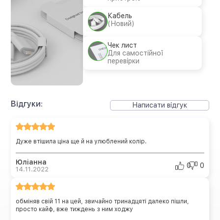
Кабель
(Новий)
Чек лист
Для самостійної
перевірки
Відгуки:
Написати відгук
Дуже втішила ціна ще й на улюблений колір.
Юліанна
0
0
14.11.2022
обміняв свій 11 на цей, звичайно тринадцяті далеко пішли,
просто кайф, вже тиждень з ним ходжу