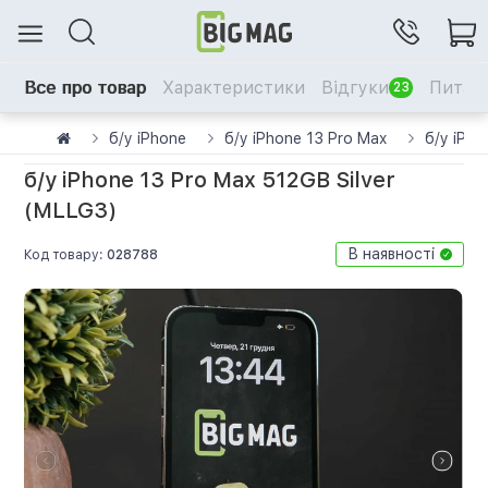
Все про товар
Характеристики
Відгуки
Питанн
23
б/у iPhone
б/у iPhone 13 Pro Max
б/у iPho
б/у iPhone 13 Pro Max 512GB Silver
(MLLG3)
В наявності
Код товару:
028788