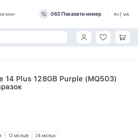
0
6
3
Показати номер
магазин
RU
UA
e 14 Plus 128GB Purple (MQ503)
зразок
9
в
12 місяців
24 місяця