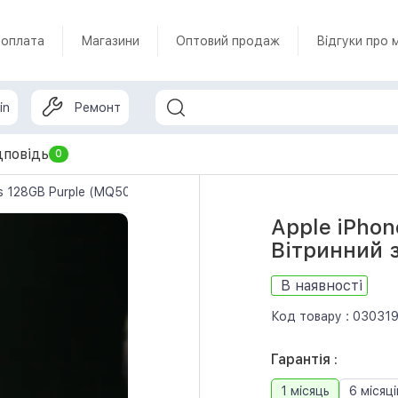
 оплата
Магазини
Оптовий продаж
Відгуки про 
in
Ремонт
дповідь
0
us 128GB Purple (MQ503) Вітринний зразок
Apple iPhon
Вітринний 
В наявності
Код товару :
03031
Гарантія :
1 місяць
6 місяці