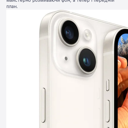
майстерно розмиваючи фон, а тепер і передній
план.