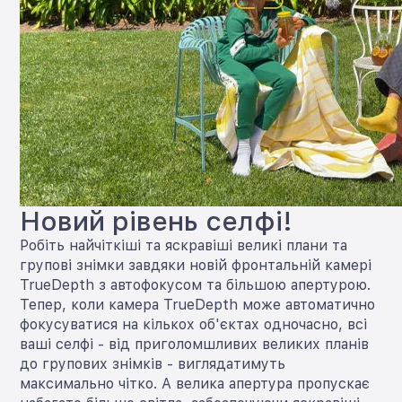
Новий рівень селфі!
Робіть найчіткіші та яскравіші великі плани та
групові знімки завдяки новій фронтальній камері
TrueDepth з автофокусом та більшою апертурою.
Тепер, коли камера TrueDepth може автоматично
фокусуватися на кількох об'єктах одночасно, всі
ваші селфі - від приголомшливих великих планів
до групових знімків - виглядатимуть
максимально чітко. А велика апертура пропускає