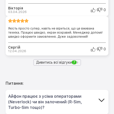
Вікторія
0
0
03.04.2026
Якість просто супер, навіть не віриться, що це вживана
техніка. Працює швидко, екран яскравий. Менеджер допоміг
швидко оформити замовлення. Дуже задоволений!
Сергій
0
0
12.04.2026
Дивитись всі відгуки
7
Питання:
Айфон працює з усіма операторами
(Neverlock) чи він залочений (R-Sim,
Turbo-Sim тощо)?