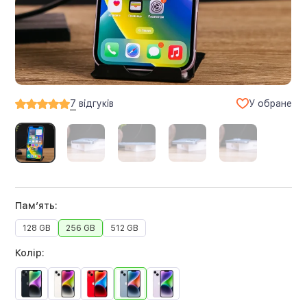
У обране
7
відгуків
Памʼять:
128 GB
256 GB
512 GB
Колір: