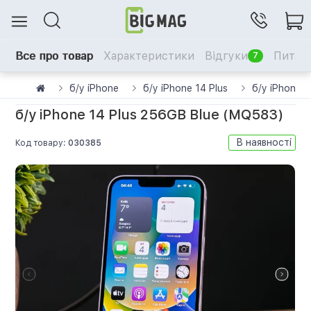
Все про товар
Характеристики
Відгуки
Питанн
7
б/у iPhone
б/у iPhone 14 Plus
б/у iPhone 
б/у iPhone 14 Plus 256GB Blue (MQ583)
В наявності
Код товару:
030385