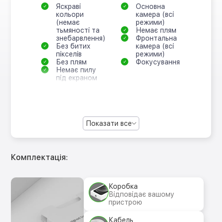
Яскраві
Основна
кольори
камера (всі
(немає
режими)
тьмяності та
Немає плям
знебарвлення)
Фронтальна
Без битих
камера (всі
пікселів
режими)
Без плям
Фокусування
Немає пилу
під екраном
Показати все
Комплектація:
Коробка
Відповідає вашому
пристрою
Кабель