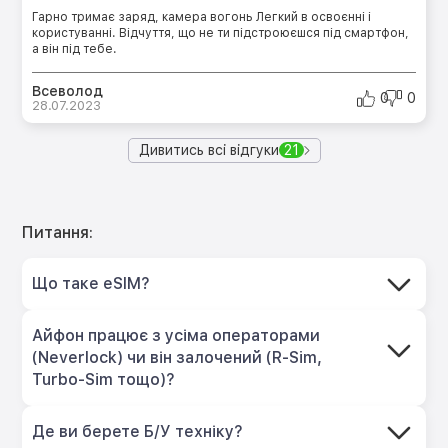
Гарно тримає заряд, камера вогонь Легкий в освоєнні і
користуванні. Відчуття, що не ти підстроюєшся під смартфон,
а він під тебе.
Всеволод
0
0
28.07.2023
Дивитись всі відгуки
21
Питання:
Що таке eSIM?
Айфон працює з усіма операторами
(Neverlock) чи він залочений (R-Sim,
Turbo-Sim тощо)?
Де ви берете Б/У техніку?