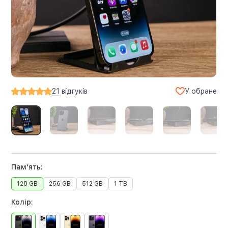
У обране
21
відгуків
Памʼять:
128 GB
256 GB
512 GB
1 TB
Колір: