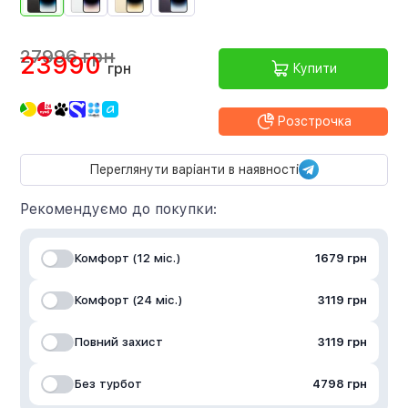
27996 грн
23990
грн
Купити
Розстрочка
Переглянути варіанти в наявності
Рекомендуємо до покупки:
Комфорт (12 міс.)
1679 грн
Комфорт (24 міс.)
3119 грн
Повний захист
3119 грн
Без турбот
4798 грн