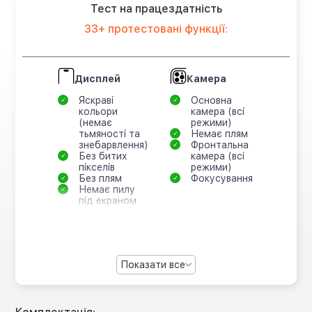
Тест на працездатність
33+ протестовані функції:
Дисплей
Камера
Яскраві
Основна
кольори
камера (всі
(немає
режими)
тьмяності та
Немає плям
знебарвлення)
Фронтальна
Без битих
камера (всі
пікселів
режими)
Без плям
Фокусування
Немає пилу
під екраном
Показати все