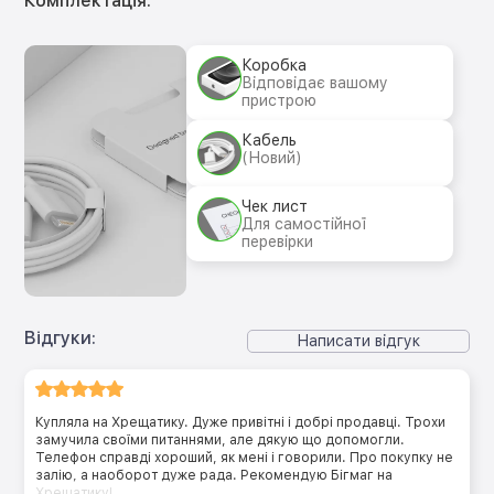
Комплектація:
Коробка
Відповідає вашому
пристрою
Кабель
(Новий)
Чек лист
Для самостійної
перевірки
Відгуки:
Написати відгук
Купляла на Хрещатику. Дуже привітні і добрі продавці. Трохи
замучила своїми питаннями, але дякую що допомогли.
Телефон справді хороший, як мені і говорили. Про покупку не
залію, а наоборот дуже рада. Рекомендую Бігмаг на
Хрещатику!