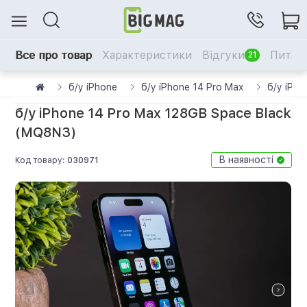
Все про товар
Характеристики
Відгуки
Питанн
21
б/у iPhone
б/у iPhone 14 Pro Max
б/у iPh
б/у iPhone 14 Pro Max 128GB Space Black
(MQ8N3)
В наявності
Код товару:
030971