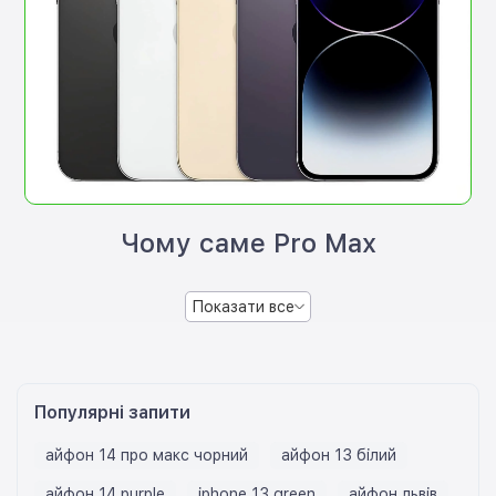
Чому саме Pro Max
Показати все
Популярні запити
айфон 14 про макс чорний
айфон 13 білий
айфон 14 purple
iphone 13 green
айфон львів