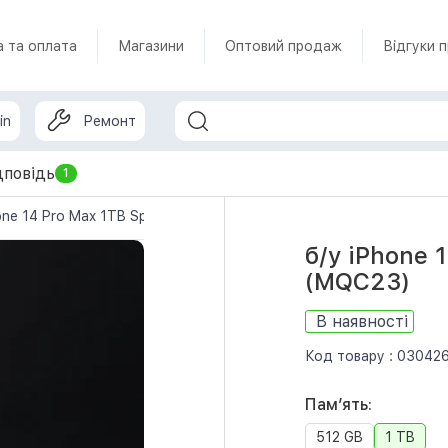
а та оплата
Магазини
Оптовий продаж
Відгуки 
in
Ремонт
дповідь
1
one 14 Pro Max 1TB Space Black (MQC23)
б/у iPhone 
(MQC23)
В наявності
Код товару :
03042
Памʼять:
512 GB
1 TB