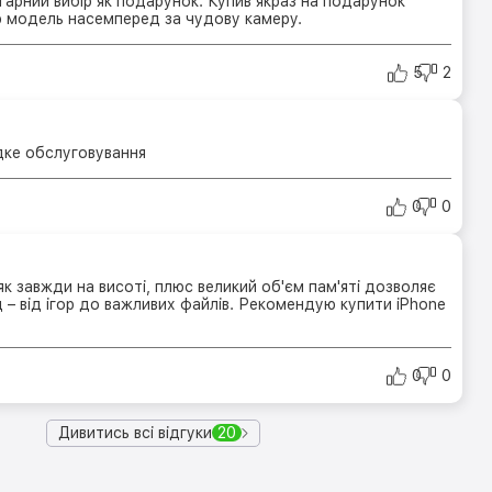
арний вибір як подарунок. Купив якраз на подарунок
ю модель насемперед за чудову камеру.
5
2
дке обслуговування
0
0
к завжди на висоті, плюс великий об'єм пам'яті дозволяє
 – від ігор до важливих файлів. Рекомендую купити iPhone
0
0
Дивитись всі відгуки
20