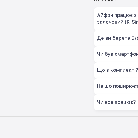
Айфон працює з 
залочений (R-Si
Де ви берете Б/
Чи був смартфон
Що в комплекті
На що поширюєт
Чи все працює?