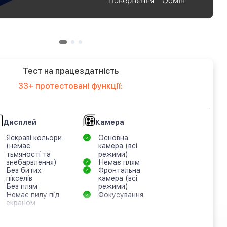
Тест на працездатність
33+ протестовані функції:
Дисплей
Камера
Яскраві кольори
Основна
(немає
камера (всі
тьмяності та
режими)
знебарвлення)
Немає плям
Без битих
Фронтальна
пікселів
камера (всі
Без плям
режими)
Немає пилу під
Фокусування
екраном