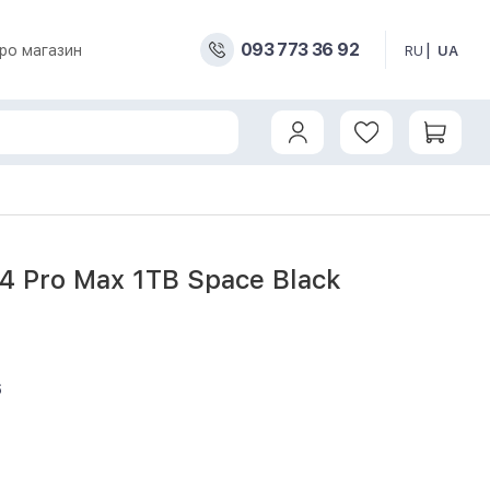
093 773 36 92
про магазин
RU
UA
14 Pro Max 1TB Space Black
6