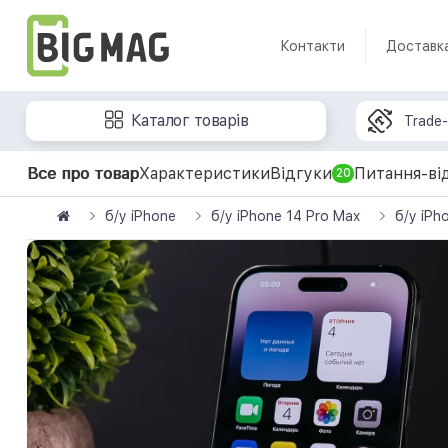
Контакти
Доставк
Каталог товарів
Trade-
Все про товар
Характеристики
Відгуки
Питання-ві
20
б/у iPhone
б/у iPhone 14 Pro Max
б/у iPh