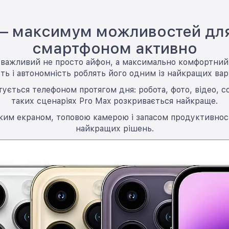
 — максимум можливостей для
смартфоном активно
у важливий не просто айфон, а максимально комфортни
ть і автономність роблять його одним із найкращих варі
ується телефоном протягом дня: робота, фото, відео, со
таких сценаріях Pro Max розкривається найкраще.
ким екраном, топовою камерою і запасом продуктивності
найкращих рішень.