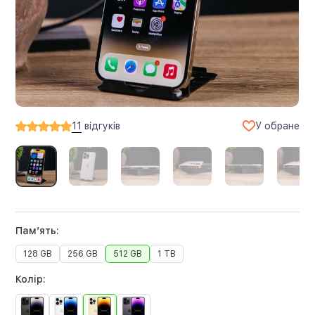
У обране
11
відгуків
Памʼять:
128 GB
256 GB
512 GB
1 TB
Колір: