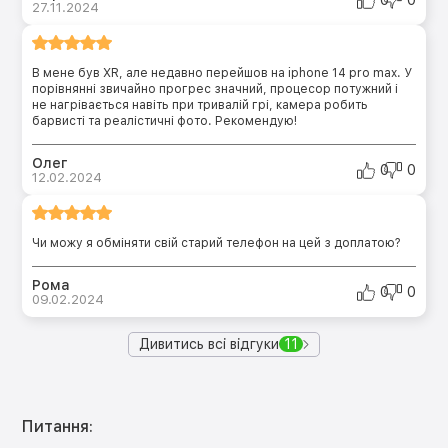
27.11.2024
В мене був XR, але недавно перейшов на iphone 14 pro max. У
порівнянні звичайно прогрес значний, процесор потужний і
не нагрівається навіть при тривалій грі, камера робить
барвисті та реалістичні фото. Рекомендую!
Олег
0
0
12.02.2024
Чи можу я обміняти свій старий телефон на цей з доплатою?
Рома
0
0
09.02.2024
Дивитись всі відгуки
11
Питання: