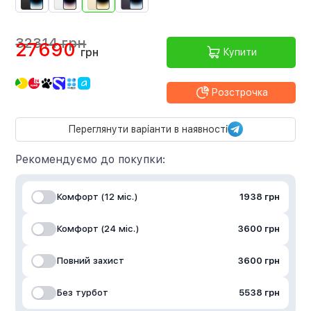
32314 грн
27690
грн
Купити
Розстрочка
Переглянути варіанти в наявності
Рекомендуємо до покупки:
Комфорт (12 міс.)
1938 грн
Комфорт (24 міс.)
3600 грн
Повний захист
3600 грн
Без турбот
5538 грн