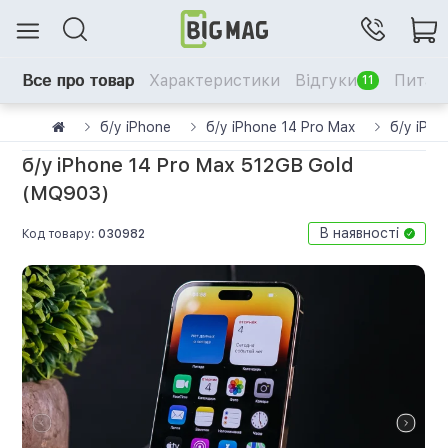
Все про товар
Характеристики
Відгуки
Питанн
11
б/у iPhone
б/у iPhone 14 Pro Max
б/у iPh
б/у iPhone 14 Pro Max 512GB Gold
(MQ903)
В наявності
Код товару:
030982