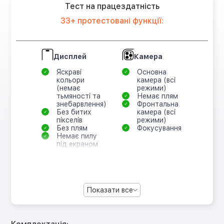
Тест на працездатність
33+ протестовані функції:
Дисплей
Камера
Яскраві
Основна
кольори
камера (всі
(немає
режими)
тьмяності та
Немає плям
знебарвлення)
Фронтальна
Без битих
камера (всі
пікселів
режими)
Без плям
Фокусування
Немає пилу
під екраном
Показати все