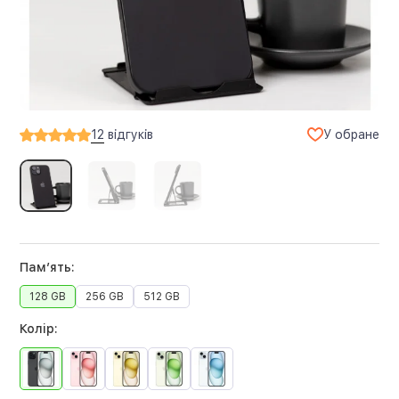
У обране
12
відгуків
Памʼять:
128 GB
256 GB
512 GB
Колір: