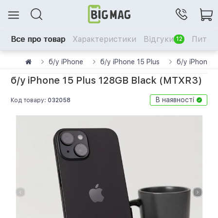
Все про товар
Характеристики
Відгуки
Питанн
12
б/у iPhone
б/у iPhone 15 Plus
б/у iPhone 
б/у iPhone 15 Plus 128GB Black (MTXR3)
В наявності
Код товару:
032058