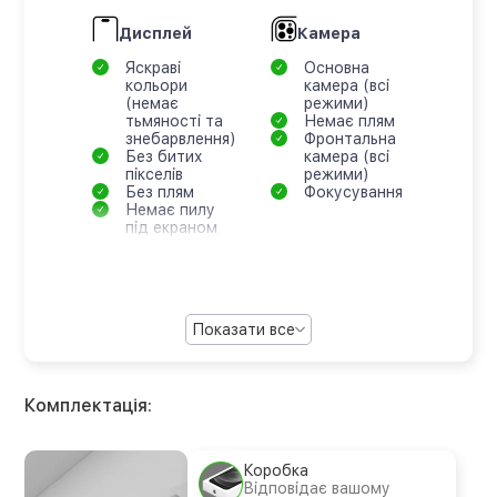
Дисплей
Камера
Яскраві
Основна
кольори
камера (всі
(немає
режими)
тьмяності та
Немає плям
знебарвлення)
Фронтальна
Без битих
камера (всі
пікселів
режими)
Без плям
Фокусування
Немає пилу
під екраном
Показати все
Комплектація:
Коробка
Відповідає вашому