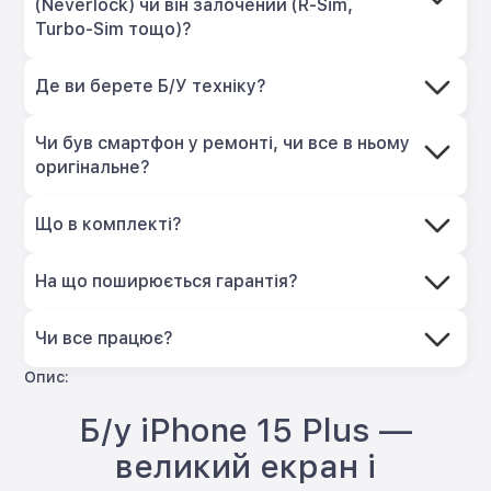
(Neverlock) чи він залочений (R-Sim,
Turbo-Sim тощо)?
Де ви берете Б/У техніку?
Чи був смартфон у ремонті, чи все в ньому
оригінальне?
Що в комплекті?
На що поширюється гарантія?
Чи все працює?
Опис:
Б/у iPhone 15 Plus —
великий екран і