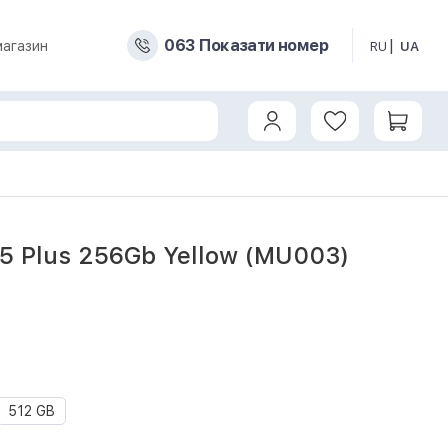
0
6
3
Показати номер
магазин
RU
UA
15 Plus 256Gb Yellow (MU003)
512 GB