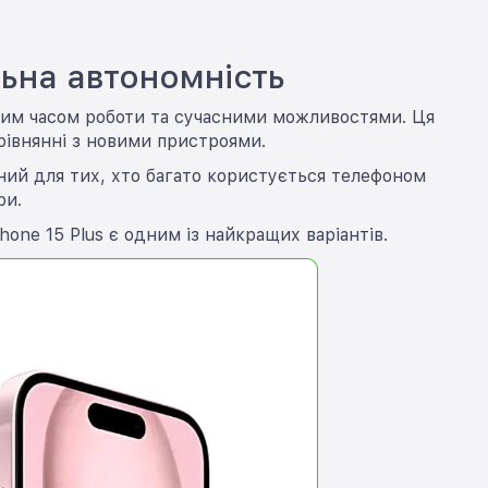
льна автономність
валим часом роботи та сучасними можливостями. Ця
рівнянні з новими пристроями.
ний для тих, хто багато користується телефоном
ри.
one 15 Plus є одним із найкращих варіантів.