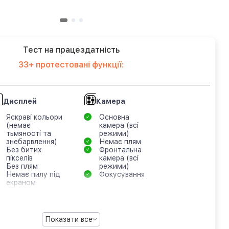
Тест на працездатність
33+ протестовані функції:
Дисплей
Камера
Яскраві кольори
Основна
(немає
камера (всі
тьмяності та
режими)
знебарвлення)
Немає плям
Без битих
Фронтальна
пікселів
камера (всі
Без плям
режими)
Немає пилу під
Фокусування
екраном
Показати все