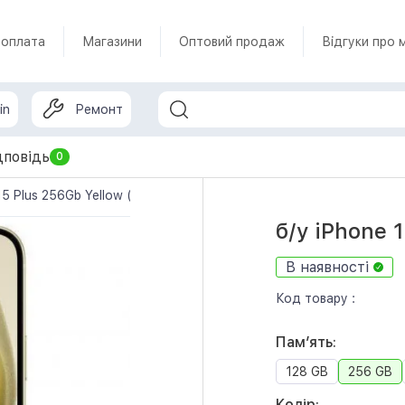
 оплата
Магазини
Оптовий продаж
Відгуки про 
in
Ремонт
дповідь
0
15 Plus 256Gb Yellow (MU003)
б/у iPhone 
В наявності
Код товару :
Памʼять:
128 GB
256 GB
Колір: