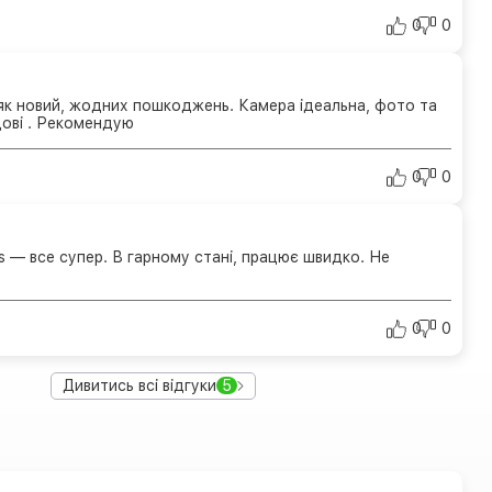
0
0
як новий, жодних пошкоджень. Камера ідеальна, фото та
дові . Рекомендую
0
0
s — все супер. В гарному стані, працює швидко. Не
0
0
Дивитись всі відгуки
5