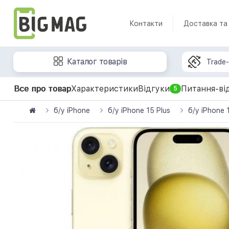
Контакти
Доставка та
Каталог товарів
Trade-
Все про товар
Характеристики
Відгуки
Питання-ві
5
б/у iPhone
б/у iPhone 15 Plus
б/у iPhone 