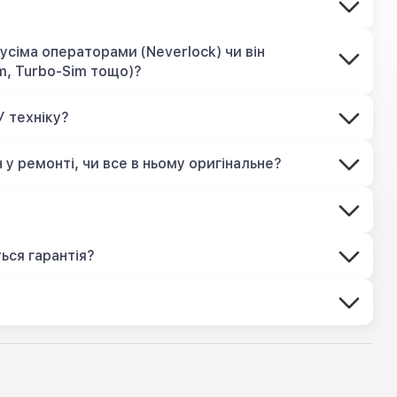
усіма операторами (Neverlock) чи він
m, Turbo-Sim тощо)?
У техніку?
 у ремонті, чи все в ньому оригінальне?
?
ься гарантія?