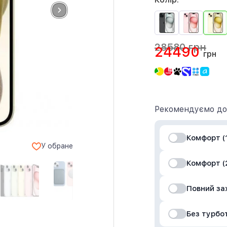
28580 грн
24490
грн
Рекомендуємо до
Комфорт (1
У обране
Комфорт (2
Повний за
Без турбо