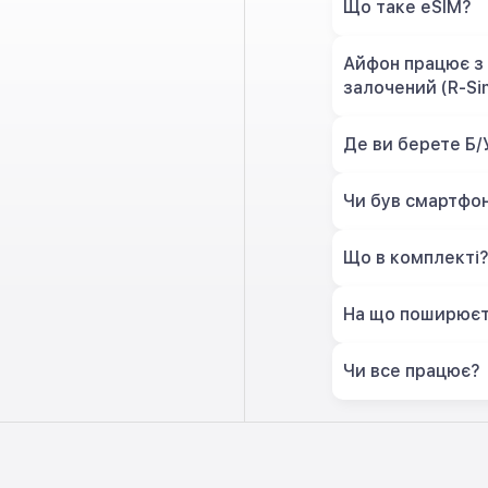
Що таке eSIM?
Айфон працює з 
залочений (R-Si
Де ви берете Б/
Чи був смартфон
Що в комплекті
На що поширюєт
Чи все працює?