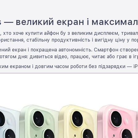
us — великий екран і максима
их, хто хоче купити айфон бу з великим дисплеєм, три
истання, стабільну продуктивність і вигідну ціну у по
шений екран і покращена автономність. Смартфон створе
отягом дня: дивиться відео, працює, читає або грає в іг
ким екраном і довгим часом роботи без підзарядки — iPh