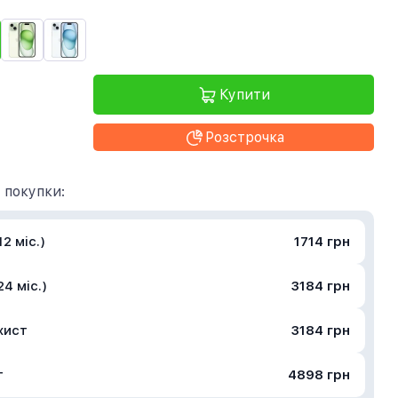
Купити
Розстрочка
 покупки:
2 міс.)
1714 грн
4 міс.)
3184 грн
хист
3184 грн
т
4898 грн