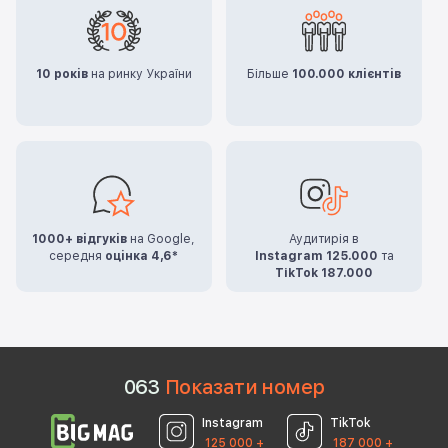
10 років
на ринку України
Більше
100.000 клієнтів
1000+ відгуків
на Google,
Аудитирія в
середня
оцінка 4,6*
Instagram 125.000
та
TikTok 187.000
0
6
3
Показати номер
Instagram
TikTok
125 000 +
187 000 +