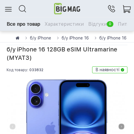
Все про товар
Характеристики
Відгуки
Питанн
0
б/у iPhone
б/у iPhone 16
б/у iPhone 16 12
б/у iPhone 16 128GB eSIM Ultramarine
(MYAT3)
В наявності
Код товару:
033832