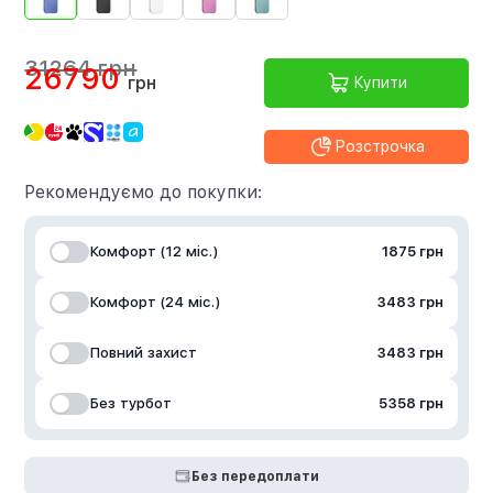
31264 грн
26790
грн
Купити
Розстрочка
Рекомендуємо до покупки:
Комфорт (12 міс.)
1875 грн
Комфорт (24 міс.)
3483 грн
Повний захист
3483 грн
Без турбот
5358 грн
Без передоплати