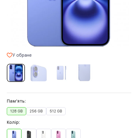
У обране
Памʼять:
128 GB
256 GB
512 GB
Колір: