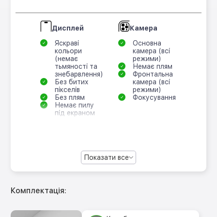
Дисплей
Камера
Яскраві
Основна
кольори
камера (всі
(немає
режими)
тьмяності та
Немає плям
знебарвлення)
Фронтальна
Без битих
камера (всі
пікселів
режими)
Без плям
Фокусування
Немає пилу
під екраном
Показати все
Комплектація: