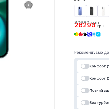
30680 грн
26290
грн
Рекомендуємо до
Комфорт (1
Комфорт (2
Повний за
Без турбо