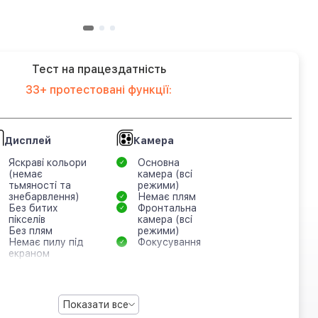
Тест на працездатність
33+ протестовані функції:
Дисплей
Камера
Яскраві кольори
Основна
(немає
камера (всі
тьмяності та
режими)
знебарвлення)
Немає плям
Без битих
Фронтальна
пікселів
камера (всі
Без плям
режими)
Немає пилу під
Фокусування
екраном
Показати все