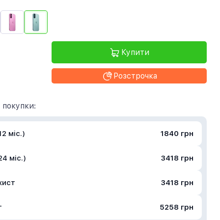
Купити
Розстрочка
 покупки:
2 міс.)
1840 грн
4 міс.)
3418 грн
хист
3418 грн
т
5258 грн