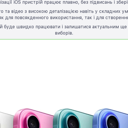
зації iOS пристрій працює плавно, без підвисань і збері
то та відео з високою деталізацією навіть у складних у
к для повсякденного використання, так і для створенн
ий буде швидко працювати і залишатися актуальним ще 
виборів.