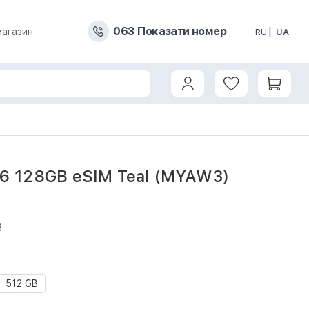
0
6
3
Показати номер
магазин
RU
UA
16 128GB eSIM Teal (MYAW3)
3
512 GB