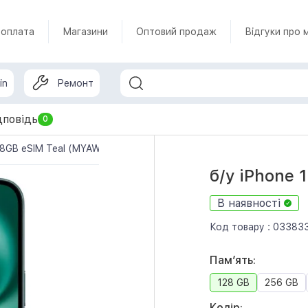
 оплата
Магазини
Оптовий продаж
Відгуки про 
in
Ремонт
дповідь
0
28GB eSIM Teal (MYAW3)
б/у iPhone 
В наявності
Код товару :
03383
Памʼять:
128 GB
256 GB
Колір: