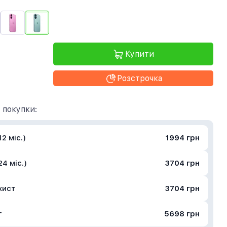
Купити
Розстрочка
 покупки:
2 міс.)
1994 грн
4 міс.)
3704 грн
хист
3704 грн
т
5698 грн