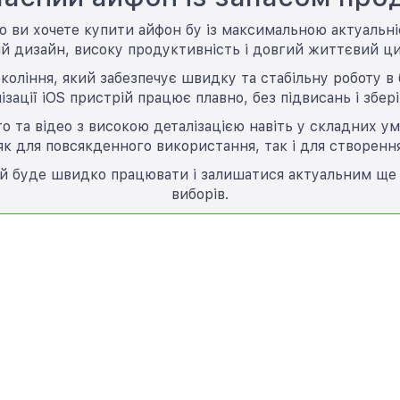
що ви хочете купити айфон бу із максимальною актуальн
й дизайн, високу продуктивність і довгий життєвий ци
іння, який забезпечує швидку та стабільну роботу в буд
зації iOS пристрій працює плавно, без підвисань і збері
то та відео з високою деталізацією навіть у складних у
к для повсякденного використання, так і для створенн
ий буде швидко працювати і залишатися актуальним ще 
виборів.