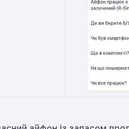
Айфон працює з 
залочений (R-Si
Де ви берете Б/
Чи був смартфон
Що в комплекті
На що поширюєт
Чи все працює?
часний айфон із запасом про