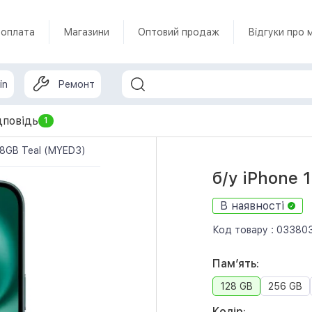
 оплата
Магазини
Оптовий продаж
Відгуки про 
in
Ремонт
дповідь
1
28GB Teal (MYED3)
б/у iPhone 
В наявності
Код товару :
03380
Памʼять:
128 GB
256 GB
Колір: