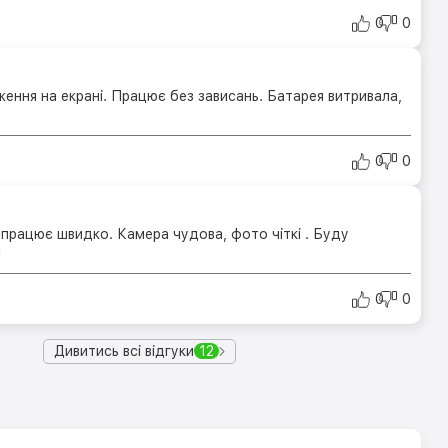
0
0
ження на екрані. Працює без зависань. Батарея витривала,
0
0
 працює швидко. Камера чудова, фото чіткі . Буду
с
0
0
Дивитись всі відгуки
12