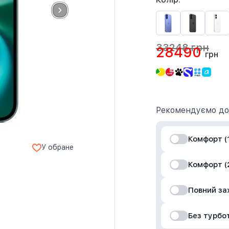
33248 грн
28490
грн
Рекомендуємо до
Комфорт (1
У обране
Комфорт (2
Повний за
Без турбо