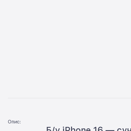
Опис:
Б/у iPhone 16 — су