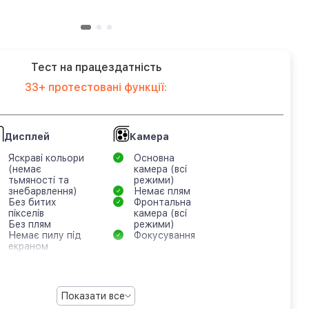
Тест на працездатність
33+ протестовані функції:
Дисплей
Камера
Яскраві кольори
Основна
(немає
камера (всі
тьмяності та
режими)
знебарвлення)
Немає плям
Без битих
Фронтальна
пікселів
камера (всі
Без плям
режими)
Немає пилу під
Фокусування
екраном
Показати все