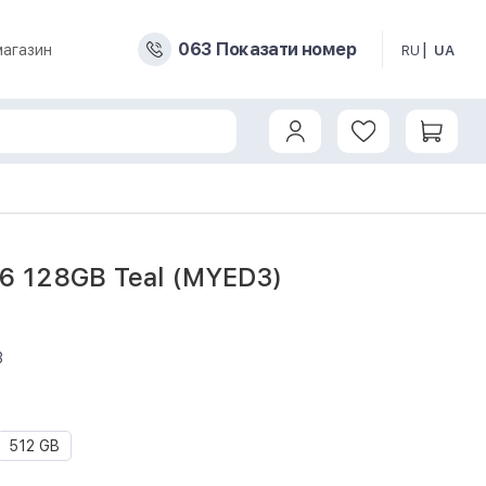
0
6
3
Показати номер
магазин
RU
UA
16 128GB Teal (MYED3)
3
512 GB