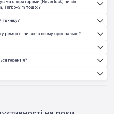
усіма операторами (Neverlock) чи він
m, Turbo-Sim тощо)?
У техніку?
 у ремонті, чи все в ньому оригінальне?
?
ься гарантія?
дуктивності на роки