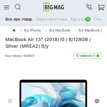
Все про товар
Характеристики
Відгуки
Питанн
10
б/у iPhone
б/у MacBook
б/у MacBook Air
MacBook Air 13" (2018) i5 / 8/128GB /
Silver (MREA2) б/у
В наявності
Код товару:
024937