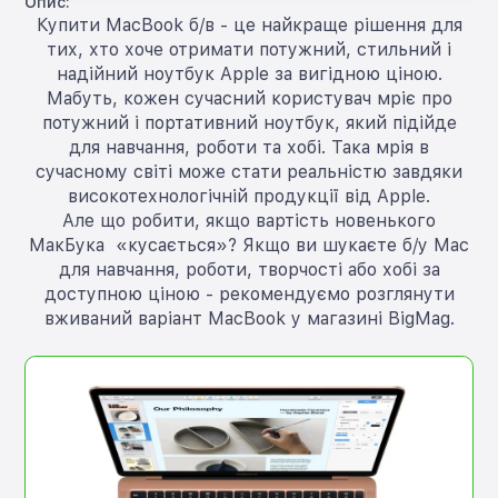
Опис:
Купити MacBook б/в - це найкраще рішення для
тих, хто хоче отримати потужний, стильний і
надійний ноутбук Apple за вигідною ціною.
Мабуть, кожен сучасний користувач мріє про
потужний і портативний ноутбук, який підійде
для навчання, роботи та хобі. Така мрія в
сучасному світі може стати реальністю завдяки
високотехнологічній продукції від Apple.
Але що робити, якщо вартість новенького
МакБука «кусається»? Якщо ви шукаєте б/у Mac
для навчання, роботи, творчості або хобі за
доступною ціною - рекомендуємо розглянути
вживаний варіант MacBook у магазині BigMag.