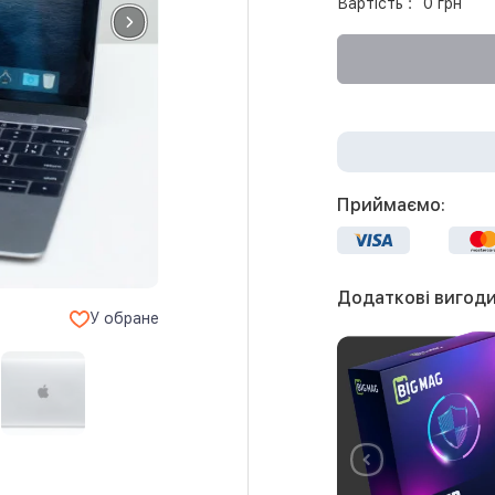
Вартість :
0 грн
Приймаємо:
Додаткові вигоди
У обране