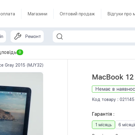
 оплата
Магазини
Оптовий продаж
Відгуки про 
in
Ремонт
дповідь
0
e Gray 2015 (MJY32) б/у
MacBook 12
Немає в наявнос
Код товару :
021145
Гарантія :
1 місяць
6 місяці