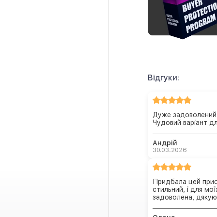
Відгуки:
Дуже задоволений 
Чудовий варіант д
Андрій
30.03.2026
Придбала цей прист
стильний, і для мо
задоволена, дякую