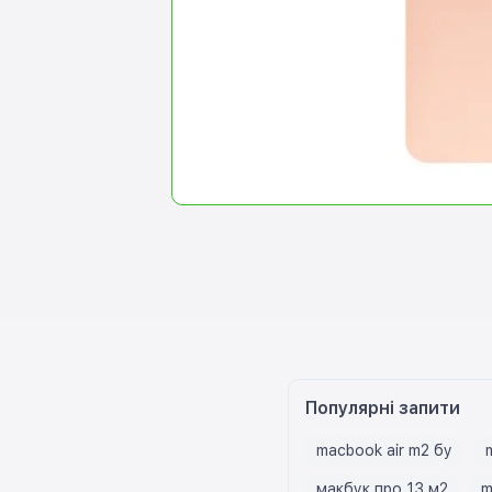
Популярні запити
macbook air m2 бу
макбук про 13 м2
m