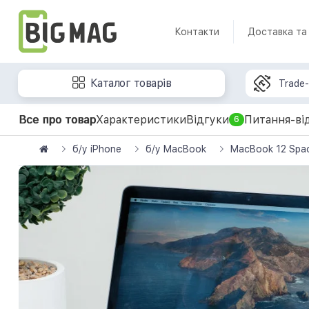
Контакти
Доставка та
Каталог товарів
Trade-
Все про товар
Характеристики
Відгуки
Питання-ві
6
б/у iPhone
б/у MacBook
MacBook 12 Spac