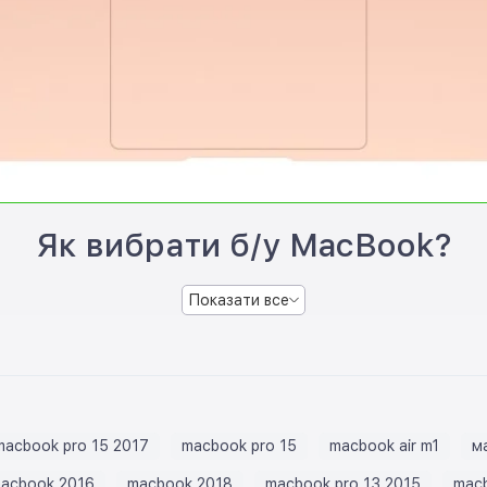
Як вибрати б/у MacBook?
Показати все
macbook pro 15 2017
macbook pro 15
macbook air m1
м
acbook 2016
macbook 2018
macbook pro 13 2015
macb