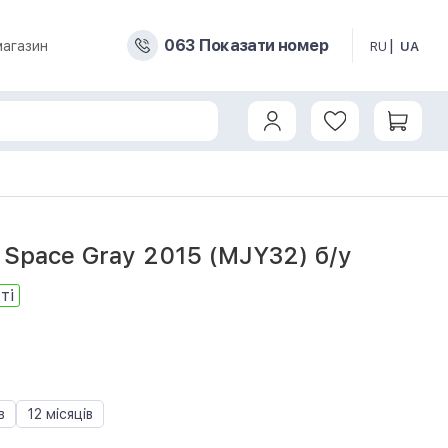
0
6
3
Показати номер
магазин
RU
UA
 Space Gray 2015 (MJY32) б/у
ті
в
12 місяців