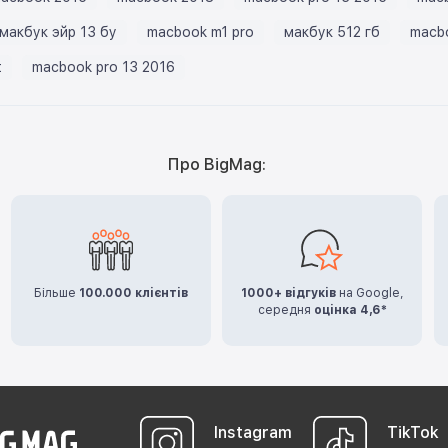
 макбук эйр 13 бу
macbook m1 pro
макбук 512 гб
macbo
t
macbook pro 13 2016
Про BigMag:
Більше
100.000 клієнтів
1000+ відгуків
на Google,
середня
оцінка 4,6*
Instagram
TikTok