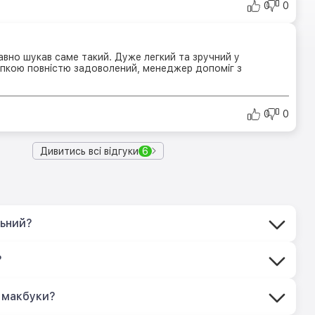
0
0
авно шукав саме такий. Дуже легкий та зручний у
упкою повністю задоволений, менеджер допоміг з
0
0
Дивитись всі відгуки
6
льний?
?
 макбуки?