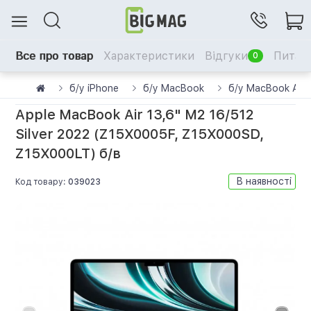
Все про товар
Характеристики
Відгуки
Питанн
0
б/у iPhone
б/у MacBook
б/у MacBook Air
Apple MacBook Air 13,6" M2 16/512
Silver 2022 (Z15X0005F, Z15X000SD,
Z15X000LT) б/в
В наявності
Код товару:
039023