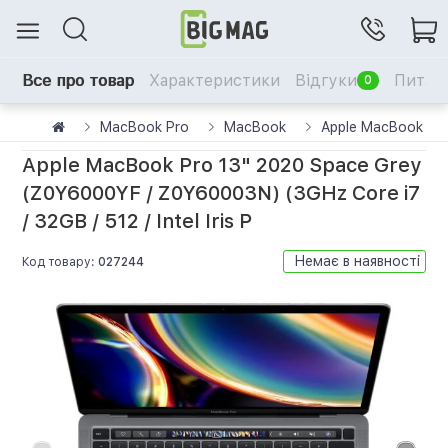
Все про товар
Характеристики
Відгуки
Питанн
0
MacBook Pro
MacBook
Apple MacBook Pro
Apple MacBook Pro 13" 2020 Space Grey
(Z0Y6000YF / Z0Y60003N) (3GHz Core i7
/ 32GB / 512 / Intel Iris P
Немає в наявності
Код товару:
027244