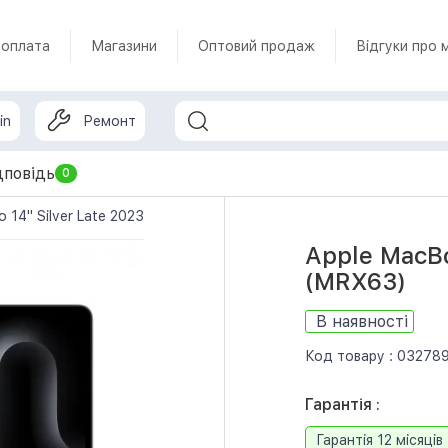
 оплата
Магазини
Оптовий продаж
Відгуки про 
in
Ремонт
дповідь
0
o 14" Silver Late 2023 (MRX63)
Apple MacBo
(MRX63)
В наявності
Код товару :
03278
Гарантія :
Гарантія 12 місяців