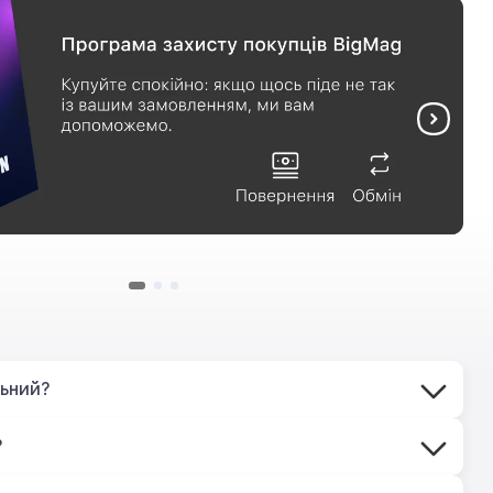
льний?
?