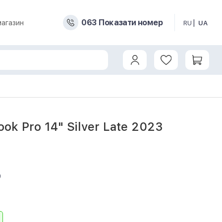
0
6
3
Показати номер
магазин
RU
UA
ok Pro 14" Silver Late 2023
9