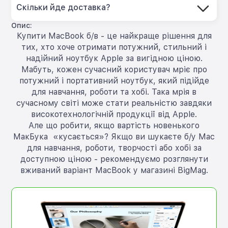
Скільки йде доставка?
Опис:
Купити MacBook б/в - це найкраще рішення для
тих, хто хоче отримати потужний, стильний і
надійний ноутбук Apple за вигідною ціною.
Мабуть, кожен сучасний користувач мріє про
потужний і портативний ноутбук, який підійде
для навчання, роботи та хобі. Така мрія в
сучасному світі може стати реальністю завдяки
високотехнологічній продукції від Apple.
Але що робити, якщо вартість новенького
МакБука «кусається»? Якщо ви шукаєте б/у Mac
для навчання, роботи, творчості або хобі за
доступною ціною - рекомендуємо розглянути
вживаний варіант MacBook у магазині BigMag.