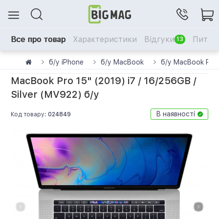
Все про товар
Характеристики
Відгуки
Питанн
13
б/у iPhone
б/у MacBook
б/у MacBook Pro
MacBook Pro 15" (2019) i7 / 16/256GB /
Silver (MV922) б/у
В наявності
Код товару:
024849