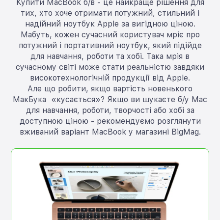
Купити MacBook б/в - це найкраще рішення для
тих, хто хоче отримати потужний, стильний і
надійний ноутбук Apple за вигідною ціною.
Мабуть, кожен сучасний користувач мріє про
потужний і портативний ноутбук, який підійде
для навчання, роботи та хобі. Така мрія в
сучасному світі може стати реальністю завдяки
високотехнологічній продукції від Apple.
Але що робити, якщо вартість новенького
МакБука «кусається»? Якщо ви шукаєте б/у Mac
для навчання, роботи, творчості або хобі за
доступною ціною - рекомендуємо розглянути
вживаний варіант MacBook у магазині BigMag.