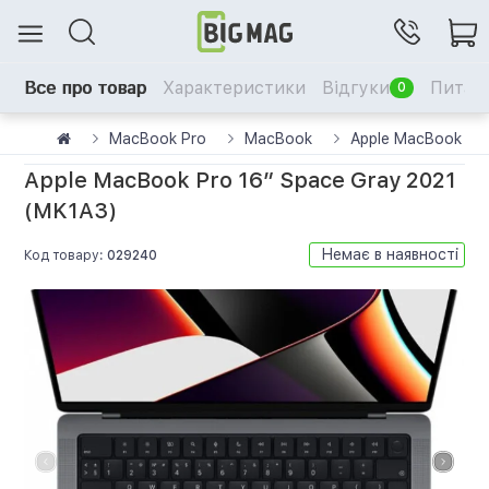
Все про товар
Характеристики
Відгуки
Питанн
0
MacBook Pro
MacBook
Apple MacBook Pro
Apple MacBook Pro 16” Space Gray 2021
(MK1A3)
Немає в наявності
Код товару:
029240