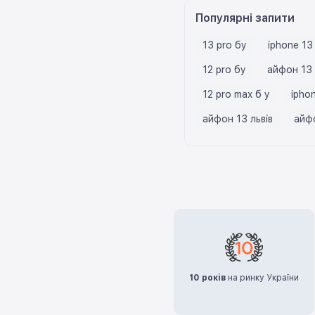
Популярні запити
13 pro бу
iphone 13
12 pro бу
айфон 13 
12 pro max б у
ipho
айфон 13 львів
айфо
10 років
на ринку України