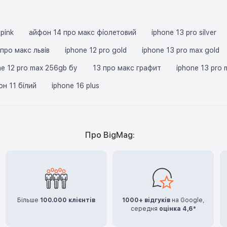
 pink
айфон 14 про макс фіолетовий
iphone 13 pro silver
про макс львів
iphone 12 pro gold
iphone 13 pro max gold
ne 12 pro max 256gb бу
13 про макс графит
iphone 13 pro
н 11 білий
iphone 16 plus
Про BigMag:
Більше
100.000 клієнтів
1000+ відгуків
на Google,
середня
оцінка 4,6*