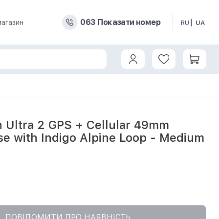
0
6
3
Показати номер
магазин
RU
UA
ase with Indigo Alpine Loop - Medium (MRET3) б/в
 Ultra 2 GPS + Cellular 49mm
se with Indigo Alpine Loop - Medium
1
ПОВІДОМИТИ ПРО НАЯВНІСТЬ