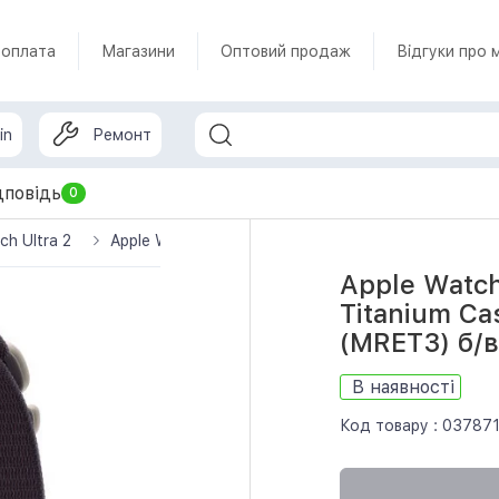
 оплата
Магазини
Оптовий продаж
Відгуки про 
in
Ремонт
дповідь
0
ch Ultra 2
Apple Watch Ultra 2 GPS + Cellular 49mm Titanium C
Apple Watch
Titanium Ca
(MRET3) б/в
В наявності
Код товару :
03787