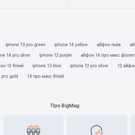
iphone 13 pro green
iphone 14 yellow
айфон львів
ай
ne 14 pro silver
iphone 12 purple
айфон 14 про макс фіоле
он 12 білий
iphone 13 blue
iphone 12 pro silver
12 айфо
 pro gold
14 про макс білий
Про BigMag: