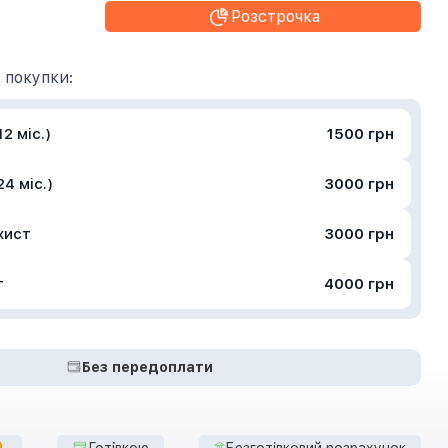
Розстрочка
 покупки:
2 міс.)
1500 грн
4 міс.)
3000 грн
хист
3000 грн
т
4000 грн
Без передоплати
Готівкою
Безготівковий розрахунок