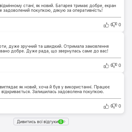
відмінному стані, як новий. Батарея тримає добре, екран
е задоволений покупкою, дякую за оперативність!
0
0
ти, дуже зручний та швидкий. Отримала замовлення
овано добре. Дуже рада, що звернулась саме до вас!
0
0
иглядає як новий, хоча й був у використанні. Працює
о відкривається. Залишилась задоволена покупкою.
0
0
Дивитись всі відгуки
6