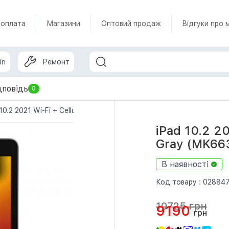
 оплата
Магазини
Оптовий продаж
Відгуки про 
in
Ремонт
дповідь
0
 10.2 2021 Wi-Fi + Cellular 64GB Space Gray (MK663) б/у
iPad 10.2 2
Gray (MK663
В наявності
Код товару :
02884
10725 грн
9190
грн