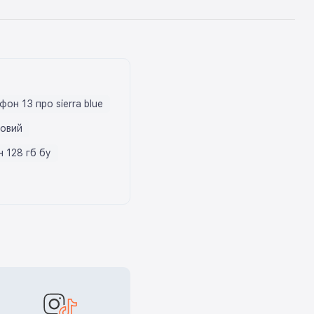
фон 13 про sierra blue
товий
н 128 гб бу