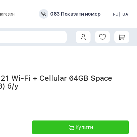
0
6
3
Показати номер
магазин
RU
UA
021 Wi-Fi + Cellular 64GB Space
) б/у
7
Купити