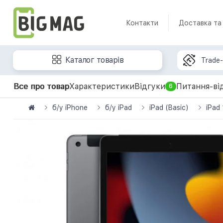
Контакти
Доставка та
Каталог товарів
Trade-
Все про товар
Характеристики
Відгуки
Питання-ві
6
б/у iPhone
б/у iPad
iPad (Basic)
iPad