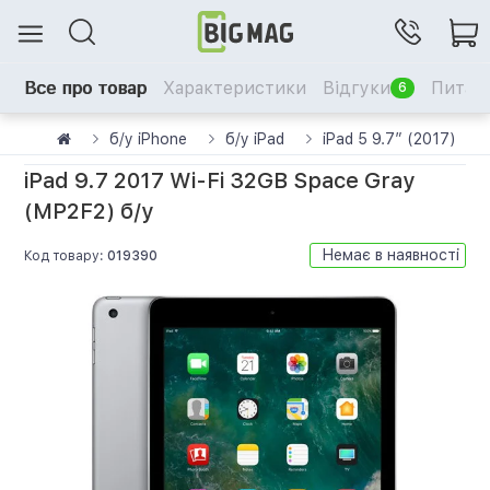
Все про товар
Характеристики
Відгуки
Питанн
6
б/у iPhone
б/у iPad
iPad 5 9.7” (2017)
iPad 9.7 2017 Wi-Fi 32GB Space Gray
(MP2F2) б/у
Немає в наявності
Код товару:
019390