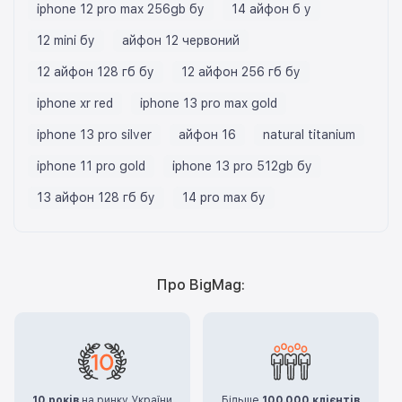
iphone 12 pro max 256gb бу
14 айфон б у
12 mini бу
айфон 12 червоний
12 айфон 128 гб бу
12 айфон 256 гб бу
iphone xr red
iphone 13 pro max gold
iphone 13 pro silver
айфон 16
natural titanium
iphone 11 pro gold
iphone 13 pro 512gb бу
13 айфон 128 гб бу
14 pro max бу
Про BigMag:
10 років
на ринку України
Більше
100.000 клієнтів