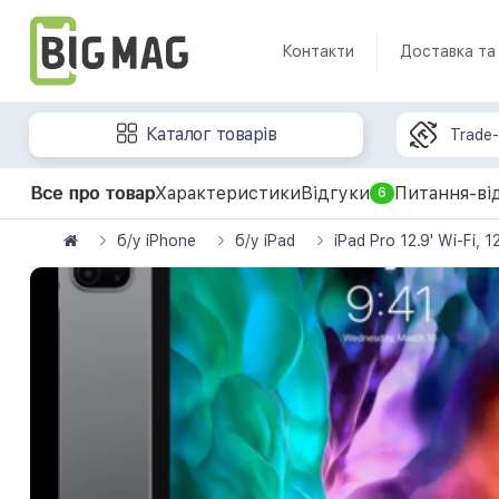
Контакти
Доставка та
Каталог товарів
Trade-
Все про товар
Характеристики
Відгуки
Питання-ві
6
б/у iPhone
б/у iPad
iPad Pro 12.9' Wi-Fi,