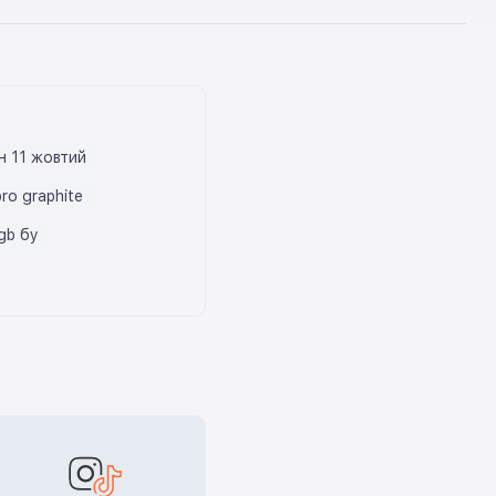
н 11 жовтий
pro graphite
gb бу