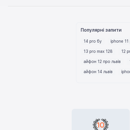
Популярні запити
14 pro бу
iphone 11
13 pro max 128
12 p
айфон 12 про львів
айфон 14 львів
ipho