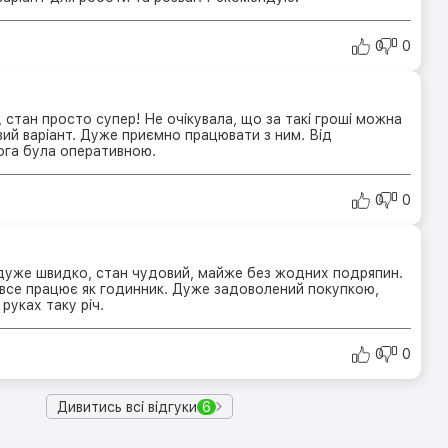
0
0
стан просто супер! Не очікувала, що за такі гроші можна
ий варіант. Дуже приємно працювати з ним. Від
га була оперативною.
0
0
уже швидко, стан чудовий, майже без жодних подряпин.
 все працює як годинник. Дуже задоволений покупкою,
руках таку річ.
0
0
Дивитись всі відгуки
6