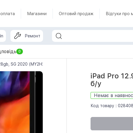
 оплата
Магазини
Оптовий продаж
Відгуки про 
in
Ремонт
дповідь
0
 128gb, SG 2020 (MY2H2) б/у
iPad Pro 12
б/у
Немає в наявнос
Код товару :
02840