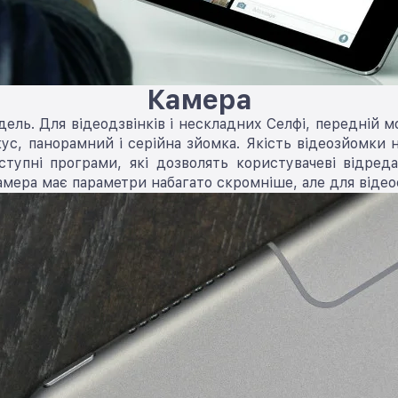
Камера
ль. Для відеодзвінків і нескладних Селфі, передній м
ус, панорамний і серійна зйомка. Якість відеозйомки на
тупні програми, які дозволять користувачеві відредаг
мера має параметри набагато скромніше, але для відеос