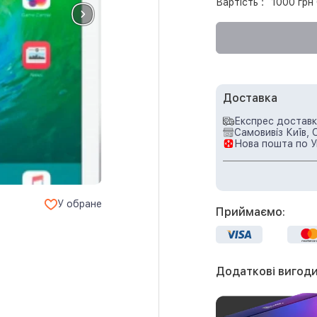
Вартість :
1000 грн 
Доставка
Експрес доставка
Самовивіз Київ, 
Нова пошта по У
У обране
Приймаємо:
Додаткові вигоди