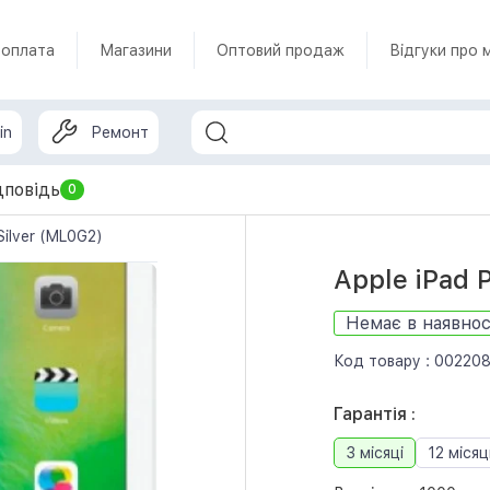
 оплата
Магазини
Оптовий продаж
Відгуки про 
in
Ремонт
дповідь
0
Silver (ML0G2)
Apple iPad 
Немає в наявнос
Код товару :
00220
Гарантія :
3 місяці
12 місяц