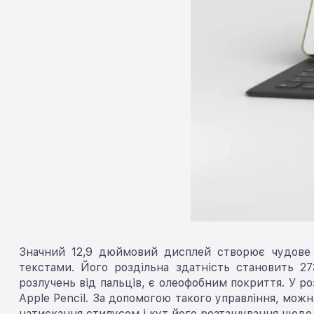
Значний 12,9 дюймовий дисплей створює чудове 
текстами. Його роздільна здатність становить 2
розлучень від пальців, є олеофобним покриття. У р
Apple Pencil. За допомогою такого управління, можн
натискання стилусом і кут його розташування щодо 