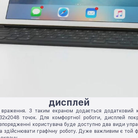
дисплей
враження. З таким екраном додається додатковий ко
732x2048 точок. Для комфортної роботи, дисплей покр
озпорядженні користувача буде доступно два види упра
а здійснювати графічну роботу. Дуже важливим є той фа
екрану.