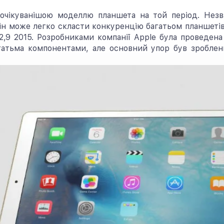
йочікуванішою моделлю планшета на той період. Незва
він може легко скласти конкуренцію багатьом планшетів
2,9 2015. Розробниками компанії Apple була проведена 
гатьма компонентами, але основний упор був зроблен