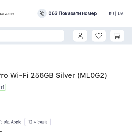
0
6
3
Показати номер
магазин
RU
UA
Pro Wi-Fi 256GB Silver (ML0G2)
ті
8
ів від Apple
12 місяців