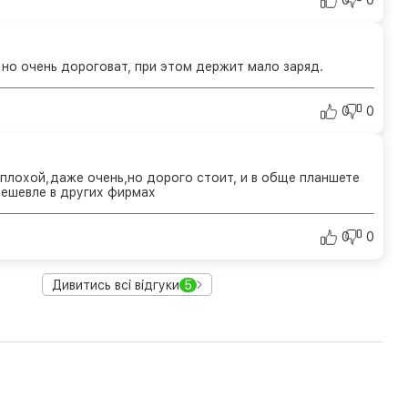
0
0
 но очень дороговат, при этом держит мало заряд.
0
0
е плохой,даже очень,но дорого стоит, и в обще планшете
ешевле в других фирмах
0
0
Дивитись всі відгуки
5