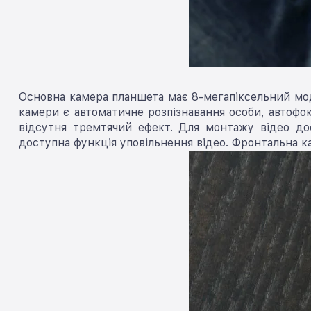
Основна камера планшета має 8-мегапіксельний моде
камери є автоматичне розпізнавання особи, автофок
відсутня тремтячий ефект. Для монтажу відео дос
доступна функція уповільнення відео. Фронтальна ка