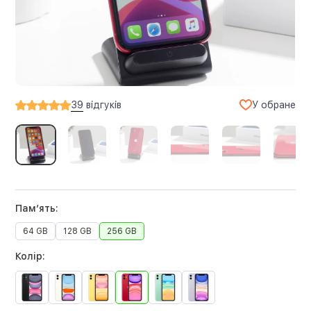
У обране
39
відгуків
Памʼять:
64 GB
128 GB
256 GB
Колір: