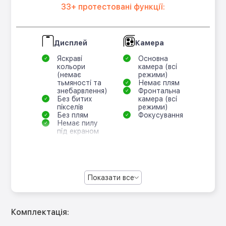
33+ протестовані функції:
Дисплей
Камера
Яскраві
Основна
кольори
камера (всі
(немає
режими)
тьмяності та
Немає плям
знебарвлення)
Фронтальна
Без битих
камера (всі
пікселів
режими)
Без плям
Фокусування
Немає пилу
під екраном
Показати все
Комплектація: