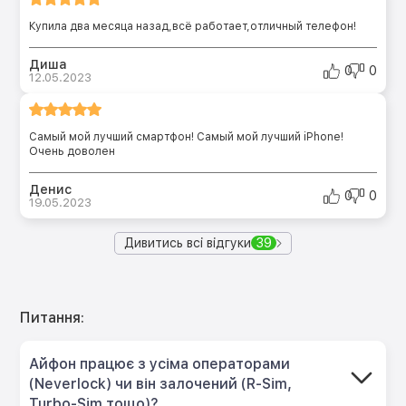
Купила два месяца назад,всё работает,отличный телефон!
Диша
0
0
12.05.2023
Самый мой лучший смартфон! Самый мой лучший iPhone!
Очень доволен
Денис
0
0
19.05.2023
Дивитись всі відгуки
39
Питання:
Айфон працює з усіма операторами
(Neverlock) чи він залочений (R-Sim,
Turbo-Sim тощо)?