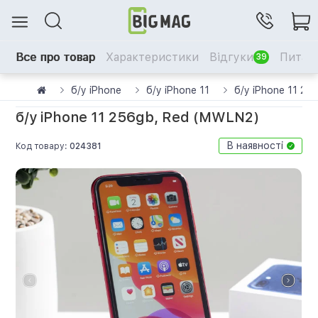
Все про товар
Характеристики
Відгуки
Питанн
39
б/у iPhone
б/у iPhone 11
б/у iPhone 11 2
б/у iPhone 11 256gb, Red (MWLN2)
В наявності
Код товару:
024381