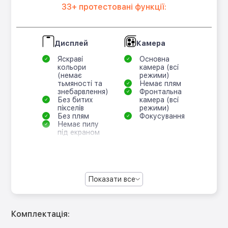
33+ протестовані функції:
Дисплей
Камера
Яскраві
Основна
кольори
камера (всі
(немає
режими)
тьмяності та
Немає плям
знебарвлення)
Фронтальна
Без битих
камера (всі
пікселів
режими)
Без плям
Фокусування
Немає пилу
під екраном
Показати все
Комплектація: