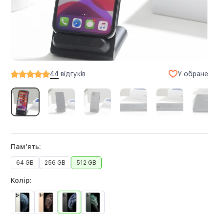
У обране
44
відгуків
Памʼять:
64 GB
256 GB
512 GB
Колір: