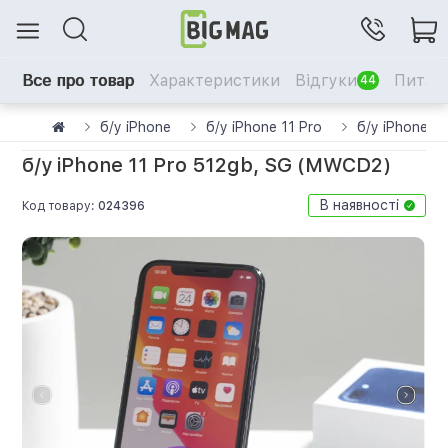
Все про товар
Характеристики
Відгуки
Питанн
44
б/у iPhone
б/у iPhone 11 Pro
б/у iPhone 1
б/у iPhone 11 Pro 512gb, SG (MWCD2)
В наявності
Код товару:
024396