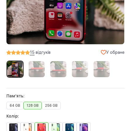
У обране
15
відгуків
Памʼять:
64 GB
128 GB
256 GB
Колір: