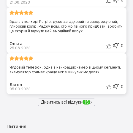
21.08.2023
Брала у кольорі Purple, дуже загадковий та заворожуючий,
глибокий колір. Раджу всім, хто мріяв його придбати, зробити
це скоріш й відчути цей емоційний вибух.
Ольга
0
0
25.08.2023
Чудовий телефон, одна з найкращих камер в цьому сегменті,
акамулятор тримає краще ніж в минулих моделях.
Євген
0
0
05.09.2023
Дивитись всі відгуки
15
Питання: