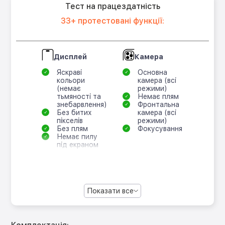
Тест на працездатність
33+ протестовані функції:
Дисплей
Камера
Яскраві
Основна
кольори
камера (всі
(немає
режими)
тьмяності та
Немає плям
знебарвлення)
Фронтальна
Без битих
камера (всі
пікселів
режими)
Без плям
Фокусування
Немає пилу
під екраном
Показати все