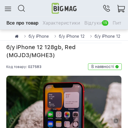
Все про товар
Характеристики
Відгуки
Питанн
15
б/у iPhone
б/у iPhone 12
б/у iPhone 12 1
б/у iPhone 12 128gb, Red
(MGJD3/MGHE3)
В наявності
Код товару:
027583