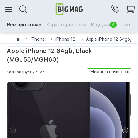
Все про товар
Характеристики
Відгуки
Питанн
4
iPhone
iPhone 12
Apple iPhone 12 64gb, 
Apple iPhone 12 64gb, Black
(MGJ53/MGH63)
Немає в наявності
Код товару:
027027