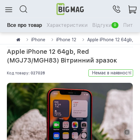
Все про товар
Характеристики
Відгуки
Питанн
0
iPhone
iPhone 12
Apple iPhone 12 64gb, 
Apple iPhone 12 64gb, Red
(MGJ73/MGH83) Вітринний зразок
Немає в наявності
Код товару:
027028