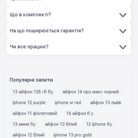
Що в комплекті?
На що поширюється гарантія?
Чи все працює?
Популярні запити
13 айфон 128 гб бу
айфон 14 про макс чорний
iphone 12 purple
iphone xr red
айфон 13 львів
айфон 11 фіолетовий
14 айфон б у
13 мини бу
айфон 13 білий
12 iphone бу
айфон 12 білий
iphone 13 pro gold