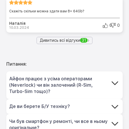
Скажіть скільки можна здати вам 8+ 64Gb?
Наталія
0
0
10.03.2024
Дивитись всі відгуки
31
Питання:
Айфон працює з усіма операторами
(Neverlock) чи він залочений (R-Sim,
Turbo-Sim тощо)?
Де ви берете Б/У техніку?
Чи був смартфон у ремонті, чи все в ньому
оригінальне?