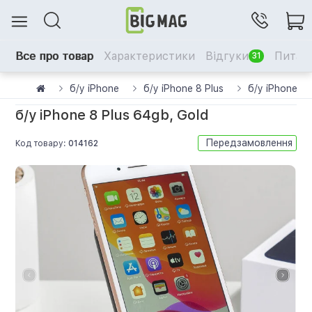
Все про товар
Характеристики
Відгуки
Питанн
31
б/у iPhone
б/у iPhone 8 Plus
б/у iPhone 8 
б/у iPhone 8 Plus 64gb, Gold
Передзамовлення
Код товару:
014162