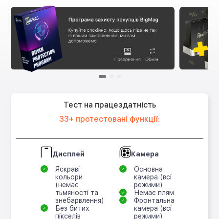
Тест на працездатність
33+ протестовані функції:
Дисплей
Камера
Яскраві
Основна
кольори
камера (всі
(немає
режими)
тьмяності та
Немає плям
знебарвлення)
Фронтальна
Без битих
камера (всі
пікселів
режими)