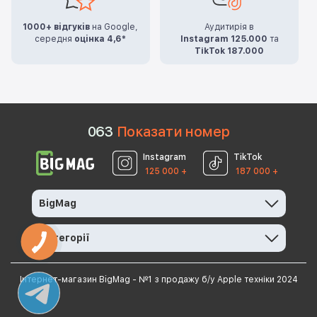
1000+ відгуків
на Google,
Аудитирія в
середня
оцінка 4,6*
Instagram 125.000
та
TikTok 187.000
0
6
3
Показати номер
Instagram
TikTok
125 000 +
187 000 +
BigMag
Категорії
Інтернет-магазин BigMag - №1 з продажу б/у Apple техніки 2024