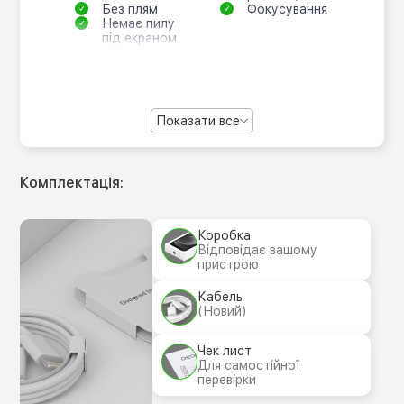
Без плям
Фокусування
Немає пилу
під екраном
Показати все
Комплектація:
Коробка
Відповідає вашому
пристрою
Кабель
(Новий)
Чек лист
Для самостійної
перевірки