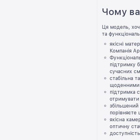
Чому ва
Ця модель, хоч
та функціональ
якісні мате
Компанія Ap
Функціональ
підтримку б
сучасних см
стабільна т
щоденними 
підтримка с
отримувати
збільшений 
порівняєте ц
якісна каме
оптичну ста
доступність