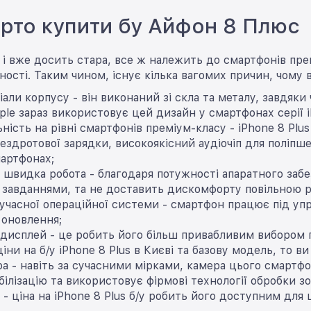
рто купити бу Айфон 8 Плюс
 і вже досить стара, все ж належить до смартфонів пре
ності. Таким чином, існує кілька вагомих причин, чому 
ріали корпусу - він виконаний зі скла та металу, завдяк
ple зараз використовує цей дизайн у смартфонах серії i
ність на рівні смартфонів преміум-класу - iPhone 8 Plu
ездротової зарядки, високоякісний аудіочіп для поліпше
артфонах;
а швидка робота - благодаря потужності апаратного забе
завданнями, та не доставить дискомфорту повільною р
учасної операційної системи - смартфон працює під упр
 оновлення;
дисплей - це робить його більш привабливим вибором п
іни на б/у iPhone 8 Plus в Києві та базову модель, то ви
ра - навіть за сучасними мірками, камера цього смартф
білізацію та використовує фірмові технології обробки з
 - ціна на iPhone 8 Plus б/у робить його доступним для