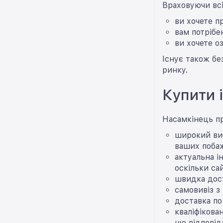
Враховуючи всі
ви хочете п
вам потрібе
ви хочете о
Існує також бе
ринку.
Купити i
Насамкінець пр
широкий виб
ваших поба
актуальна і
оскільки са
швидка дост
самовивіз з
доставка по
кваліфікова
що відпові