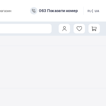
0
6
3
Показати номер
магазин
RU
UA