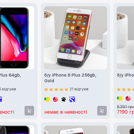
Plus 64gb,
б/у iPhone 8 Plus 256gb,
б/у iPh
Gold
5 відгуків
21 відгуків
8391 гр
вності
немає в наявності
7190 г