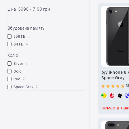
Ціна
5990
-
7190
грн
Вбудована пам'ять
3
256 ГБ
4
64 ГБ
Колір
2
Silver
1
Gold
б/у iPhone 8 
Space Gray
2
Red
3
2
Space Gray
немає в ная