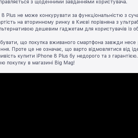
справляється з щоденними завданнями користувача.
e 8 Plus не може конкурувати за функціональністю з су
ртість на вторинному ринку в Києві порівняна з ульт
льтернативою дешевим гаджетам для користувачів із 
абувати, що покупка вживаного смартфона завжди несе 
ання. Проте це не означає, що варто відмовлятися від 
ивість купити iPhone 8 Plus бу недорого та з гарантіє
 покупку в магазині Big Mag!