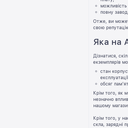
можливість 
повну завод
Отже, ви может
свою репутацію
Яка на 
Дізнатися, скі
екземплярів мо
стан корпус
експлуатаці
обсяг пам'я
Крім того, як 
незначно вплив
нашому магазин
Крім того, у н
скла, зарядні п