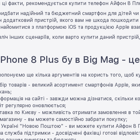
 ці факти, рекомендується купити телефон Айфон 8 Плю
ридбати надійний та бюджетний смартфон для дітей чи 
н додатковий пристрій, якого вам не шкода пошкодити 
знайомитися з платформою iOS та продукцією Apple взаг
зліч інших сценаріїв, коли варто купити даний пристрі
Phone 8 Plus бу в Big Mag - ц
опонуємо ще кілька аргументів на користь того, щоб ку
ір товарів - великий асортимент смартфонів Apple, яки
жань;
нформація на сайті - завжди можна дізнатися, скільки ко
йт регулярно оновлюється;
авка по Києву - можливість отримати замовлення в той
 магазину - вы можете самостійно забрати покупку;
 Україні "Новою Поштою" - ви можете купити Айфон 8 Пл
на служба підтримки - досвідчені фахівці готові відпові
дає вашим вимогам та бюджету.