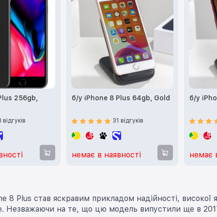
Plus 256gb,
б/у iPhone 8 Plus 64gb, Gold
б/у iPh
3 відгуків
31 відгуків
вності
немає в наявності
немає 
e 8 Plus став яскравим прикладом надійності, високої я
e. Незважаючи на те, що цю модель випустили ще в 2017 р