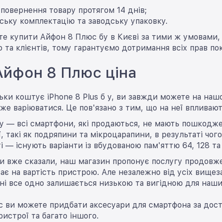
повернення товару протягом 14 днів;
ську комплектацію та заводську упаковку.
е купити Айфон 8 Плюс бу в Києві за тими ж умовами, 
 та клієнтів, тому гарантуємо дотримання всіх прав по
Айфон 8 Плюс ціна
льки коштує iPhone 8 Plus б у, ви завжди можете на наш
же варіюватися. Це пов'язано з тим, що на неї впливают
у — всі смартфони, які продаються, не мають пошкодже
ї, такі як подряпини та мікроцарапини, в результаті чо
ті — існують варіанти із вбудованою пам'яттю 64, 128 та
ми вже сказали, наш магазин пропонує послугу продовж
ає на вартість пристрою. Але незалежно від усіх вищезаз
і все одно залишається низькою та вигідною для наших
ас ви можете придбати аксесуари для смартфона за дос
ристрої та багато іншого.