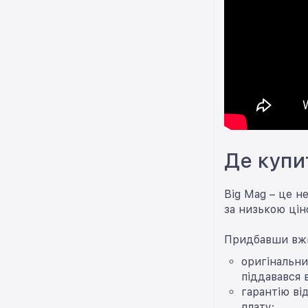
Де купи
Big Mag – це н
за низькою цін
Придбавши вжив
оригінальни
піддавався 
гарантію ві
плату;