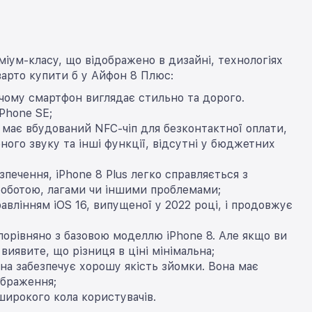
міум-класу, що відображено в дизайні, технологіях
варто купити б у Айфон 8 Плюс:
и чому смартфон виглядає стильно та дорого.
Phone SE;
s має вбудований NFC-чіп для безконтактної оплати,
ного звуку та інші функції, відсутні у бюджетних
зпечення, iPhone 8 Plus легко справляється з
оботою, лагами чи іншими проблемами;
авлінням iOS 16, випущеної у 2022 році, і продовжує
орівняно з базовою моделлю iPhone 8. Але якщо ви
 виявите, що різниця в ціні мінімальна;
она забезпечує хорошу якість зйомки. Вона має
ображення;
 широкого кола користувачів.