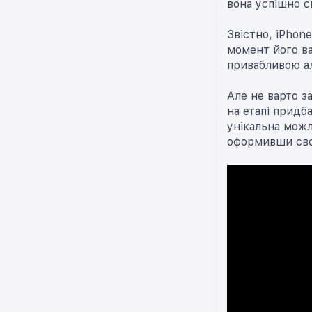
вона успішно 
Звістно, iPhon
момент його ва
привабливою а
Але не варто з
на етапі придб
унікальна можл
оформивши свою