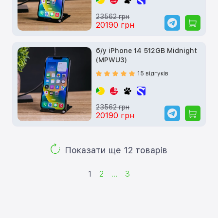
23562 грн
20190 грн
б/у iPhone 14 512GB Midnight
(MPWU3)
15 відгуків
23562 грн
20190 грн
Показати ще 12 товарів
1
2
...
3