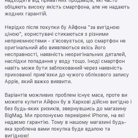
надходять від приватних продавців, які часто
обіцяють високу якість смартфона, але не надають
жодних гарантій.
Нерідко після покупки бу Айфона "за вигідною
ціною", користувачі стикаються з різними
неприємностями - з'ясовується, що смартфон не
оригінальний або виявляються якісь його
несправності, наявність неоригінальних деталей,
наслідки попадання у воду тощо. Іноді смартфон
навіть може бути заблокований через наявність
прихованої прив'язки до чужого облікового запису
Apple, який важко виявити.
Варіантів можливих проблем існує маса, проте ви
можете купити Айфон бу в Харкові дійсно вигідно і
без будь-яких ризиків, звернувшись до магазину
BigMag. Ми пропонуємо перевірені iPhone, на які
надаємо гарантію. Тому в нашому магазині будь-
яка зроблена вами покупка буде вдалою та
вигідною!