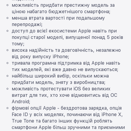
можливість придбати престижну модель за
ціною набагато бюджетнішого смартфона;
менша втрата вартості при подальшому
перепродажі;
доступ до всієї екосистеми Apple навіть при
покупці старої моделі, випущеної понад 5 років
тому;
висока надійність та довговічність, незалежно
від року випуску iPhone;
тривала програмна підтримка від Apple навіть
тих моделей, які вже давно не випускаються;
найбільш широкий вибір, оскільки можна
придбати модель, зняту з виробництва;
можливість протестувати iOS без великих
витрат для тих, хто хоче відмовитись від ОС
Android;
фірмові опції Apple - бездротова зарядка, опція
Face ID у всіх моделях, починаючи від iPhone X,
True Tone та багато інших функцій роблять
смартфони Apple більш зручними та приємними