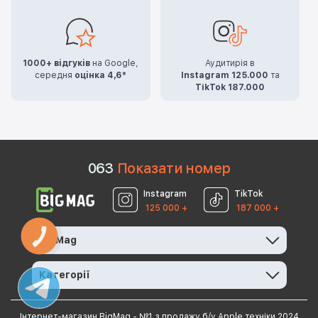
1000+ відгуків
на Google,
Аудитирія в
середня
оцінка 4,6*
Instagram 125.000
та
TikTok 187.000
0
6
3
Показати номер
Instagram
TikTok
125 000 +
187 000 +
КНОПКА
BigMag
ЗВ'ЯЗКУ
Категорії
Інтернет-магазин BigMag - №1 з продажу б/у Apple техніки 2024