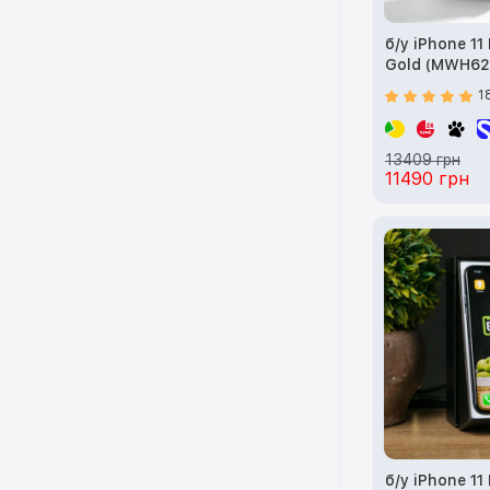
б/у iPhone 11
Gold (MWH62
1
13409 грн
11490 грн
б/у iPhone 11