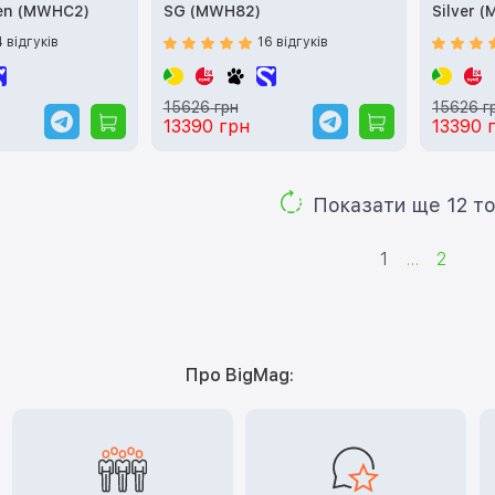
een (MWHC2)
SG (MWH82)
Silver 
4 відгуків
16 відгуків
15626 грн
15626 г
13390 грн
13390 
Показа
1
...
2
Про BigMag: