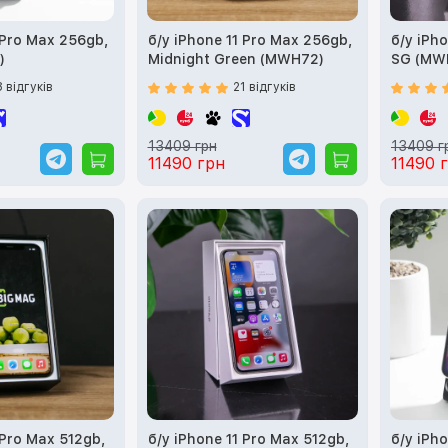
 Pro Max 256gb,
б/у iPhone 11 Pro Max 256gb,
б/у iPh
)
Midnight Green (MWH72)
SG (MW
8 відгуків
21 відгуків
13409 грн
13409 г
11490 грн
11490 
 Pro Max 512gb,
б/у iPhone 11 Pro Max 512gb,
б/у iPh