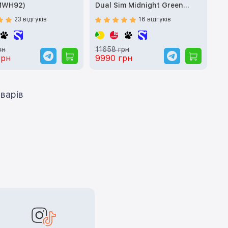
(MWH92)
Dual Sim Midnight Green
(MWF02)
23 відгуків
16 відгуків
рн
11658 грн
грн
9990 грн
ти ще 12 товарів