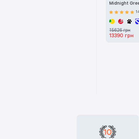
Midnight Gr
1
15626 грн
13390 грн