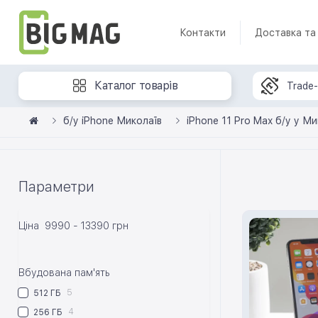
Контакти
Доставка та
Каталог товарів
Trade-
б/у iPhone Миколаїв
iPhone 11 Pro Max б/у у Ми
Параметри
Ціна
9990
-
13390
грн
Вбудована пам'ять
5
512 ГБ
4
256 ГБ