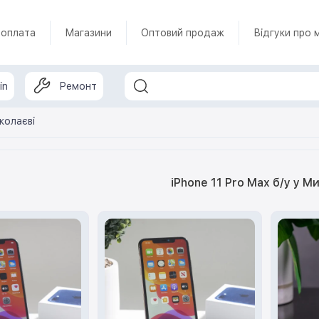
 оплата
Магазини
Оптовий продаж
Відгуки про 
in
Ремонт
колаєві
iPhone 11 Pro Max б/у у М