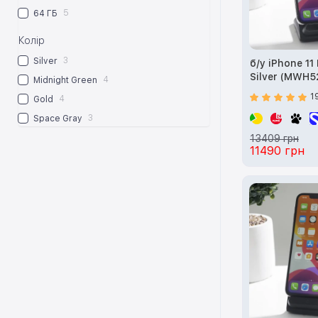
5
64 ГБ
Колір
3
Silver
б/у iPhone 11
Silver (MWH5
4
Midnight Green
1
4
Gold
3
Space Gray
13409 грн
11490 грн