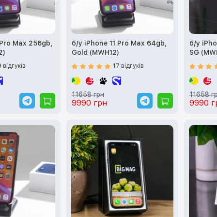
 Pro Max 256gb,
б/у iPhone 11 Pro Max 64gb,
б/у iPh
2)
Gold (MWH12)
SG (MW
9 відгуків
17 відгуків
11658 грн
11658 г
9990 грн
9990 г