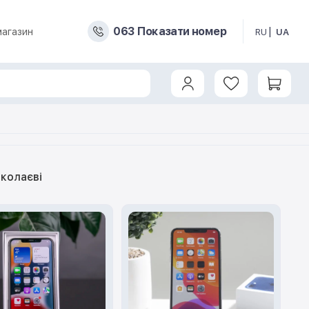
0
6
3
Показати номер
магазин
RU
UA
иколаєві