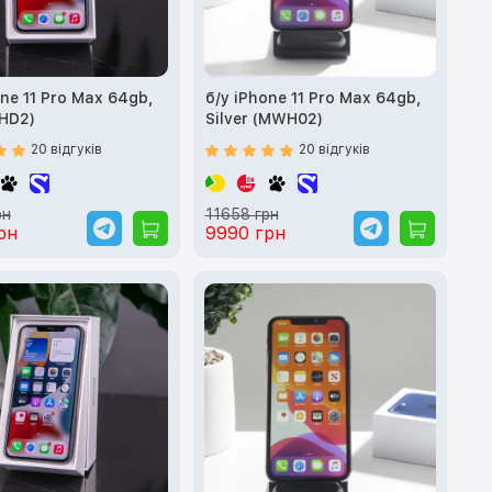
one 11 Pro Max 64gb,
б/у iPhone 11 Pro Max 64gb,
HD2)
Silver (MWH02)
20 відгуків
20 відгуків
рн
11658 грн
рн
9990 грн