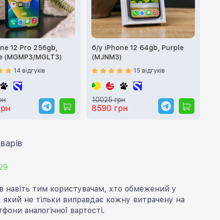
one 12 Pro 256gb,
б/у iPhone 12 64gb, Purple
te (MGMP3/MGLT3)
(MJNM3)
14 відгуків
15 відгуків
рн
10025 грн
грн
8590 грн
ти ще 12 товарів
29
в навіть тим користувачам, хто обмежений у
 який не тільки виправдає кожну витрачену на
фони аналогічної вартості.