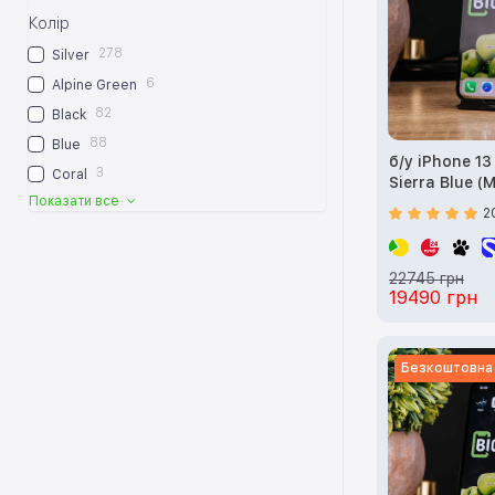
Колір
278
Silver
6
Alpine Green
82
Black
88
Blue
б/у iPhone 1
3
Coral
Sierra Blue (
Показати все
2
22745 грн
19490 грн
Безкоштовна