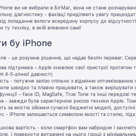
Phone ви не вибрали в БігМаг, вона не стане розчарува
льну діагностику - фахівці приділяють увагу працездат
від попадання вологи всередину корпусу до відсутност
 ту техніку, в якій впевнені самі!
и бу iPhone
hone - це розумне рішення, що надає безліч переваг. Се
ва підтримка – Apple оновлює свої пристрої протягом т
і 4-5-річної давності;
сть - потужне залізо спільно з відмінно оптимізовано
one швидко та плавно працювати, а також вирішувати с
функції – Face ID, MagSafe, True Tone та інші передові 
ра - завжди була характерною рисою техніки Apple. Тому
ь за якістю зйомки сучасні бюджетні моделі, доступні з
тус - iPhone залишається символом якості та стилю, пі
шкова вартість - коли смартфон вам набридне і захоче
one, і повернути витрачені на нього гроші з мінімальни