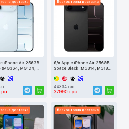
товна доставка
Безкоштовна доставка
le iPhone Air 256GB
б/в Apple iPhone Air 256GB
e (MG364, MG1D4,
Space Black (MG314, MG184,
MG2L4)
рн
44334 грн
грн
37990 грн
товна доставка
Безкоштовна доставка