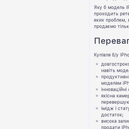
Яку б модель i
проходить рете
яких проблем, 
продаємо тільки
Переваг
Купівля б/у iP
довгостроко
навіть модел
продуктивні
моделям iPh
інноваційні 
якісна каме
перевершуют
імідж і ста
достаток;
висока зали
продати iPh