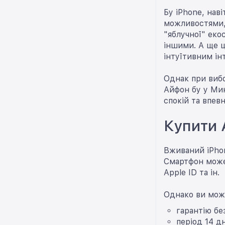
Бу iPhone, нав
можливостями,
"яблучної" еко
іншими. А ще ц
інтуїтивним ін
Однак при виб
Айфон бу у Мик
спокій та впевн
Купити 
Вживаний iPhon
Смартфон може 
Apple ID та ін.
Однако ви мож
гарантію бе
період 14 д