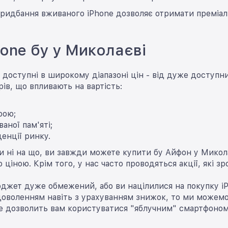
ридбання вживаного iPhone дозволяє отримати преміаль
hone бу у Миколаєві
 доступні в широкому діапазоні цін - від дуже доступ
рів, що впливають на вартість:
рою;
аної пам'яті;
денції ринку.
 ні на що, ви завжди можете купити бу Айфон у Микол
ціною. Крім того, у нас часто проводяться акції, які 
жет дуже обмежений, або ви націлилися на покупку iPh
оволенням навіть з урахуванням знижок, то ми можемо 
Це дозволить вам користуватися "яблучним" смартфоном 