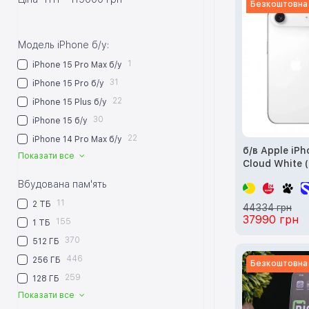
Безкоштовна
Модель iPhone б/у:
1
iPhone 15 Pro Max б/у
31
iPhone 15 Pro б/у
22
iPhone 15 Plus б/у
30
iPhone 15 б/у
22
iPhone 14 Pro Max б/у
б/в Apple iP
Показати все
Cloud White 
MG2M4)
Вбудована пам'ять
11
2 ТБ
44334 грн
37990 грн
155
1 ТБ
370
512 ГБ
446
256 ГБ
Безкоштовна
259
128 ГБ
Показати все