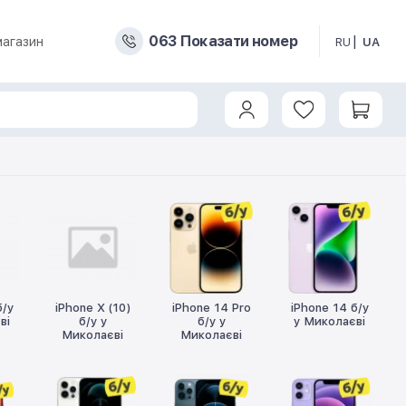
0
6
3
Показати номер
магазин
RU
UA
б/у
iPhone X (10)
iPhone 14 Pro
iPhone 14 б/у
ві
б/у у
б/у у
у Миколаєві
Миколаєві
Миколаєві