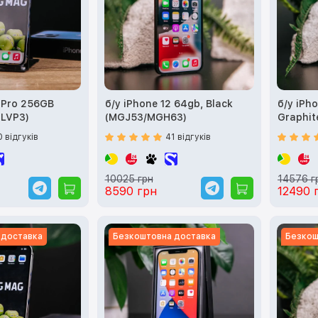
3 Pro 256GB
б/у iPhone 12 64gb, Black
б/у iPho
MLVP3)
(MGJ53/MGH63)
Graphi
0 відгуків
41 відгуків
10025 грн
14576 г
8590 грн
12490 
 доставка
Безкоштовна доставка
Безкош