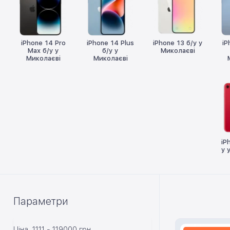
iPhone 14 Pro
iPhone 14 Plus
iPhone 13 б/у у
iP
Max б/у у
б/у у
Миколаєві
Миколаєві
Миколаєві
iP
у 
Параметри
Ціна
1111
-
119000
грн