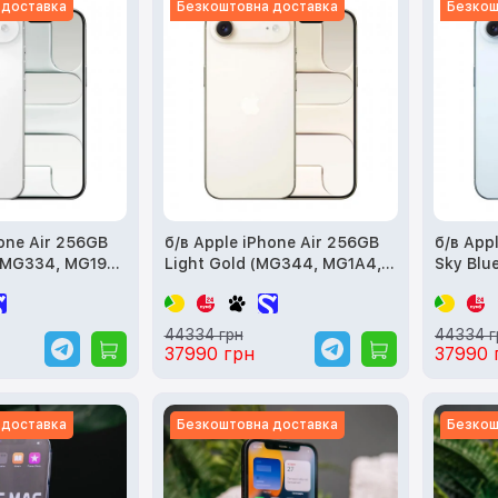
 доставка
Безкоштовна доставка
Безкош
hone Air 256GB
б/в Apple iPhone Air 256GB
б/в App
(MG334, MG194,
Light Gold (MG344, MG1A4,
Sky Blu
MG2N4)
MG2P4)
44334 грн
44334 г
37990 грн
37990 
 доставка
Безкоштовна доставка
Безкош