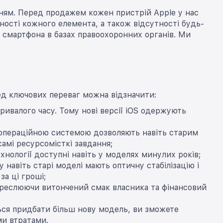
нням. Перед продажем кожен пристрій Apple у нас
ності кожного елемента, а також відсутності будь-
і смартфона в базах правоохоронних органів. Ми
ред ключових переваг можна відзначити:
ривалого часу. Тому нові версії iOS одержують
ю операційною системою дозволяють навіть старим
амі ресурсомісткі завдання;
технології доступні навіть у моделях минулих років;
 навіть старі моделі мають оптичну стабілізацію і
а ці гроші;
дкреслюючи витончений смак власника та фінансовий
ться придбати більш нову модель, ви зможете
ми втратами.