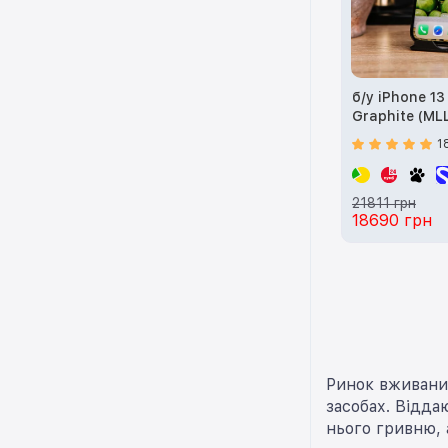
б/у iPhone 1
Graphite (ML
1
21811 грн
18690 грн
Ринок вживаних
засобах. Відда
нього гривню, 