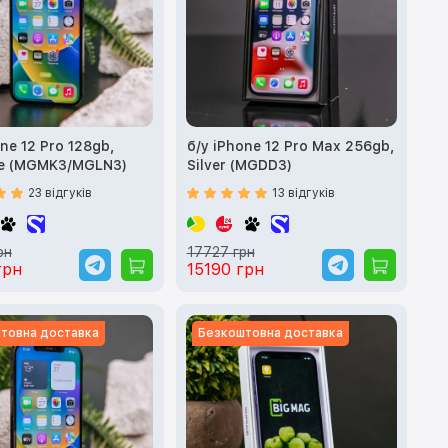
ne 12 Pro 128gb,
б/у iPhone 12 Pro Max 256gb,
te (MGMK3/MGLN3)
Silver (MGDD3)
23 відгуків
13 відгуків
рн
17727 грн
грн
15190 грн
товна доставка
Безкоштовна доставка