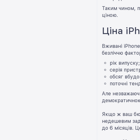
Таким чином, п
ціною.
Ціна iP
Вживані iPhone
безліччю факто
рік випуску;
серія прист
обсяг вбудов
поточні тен
Але незважаючи
демократичною 
Якщо ж ваш бюд
недешевим зад
до 6 місяців. 