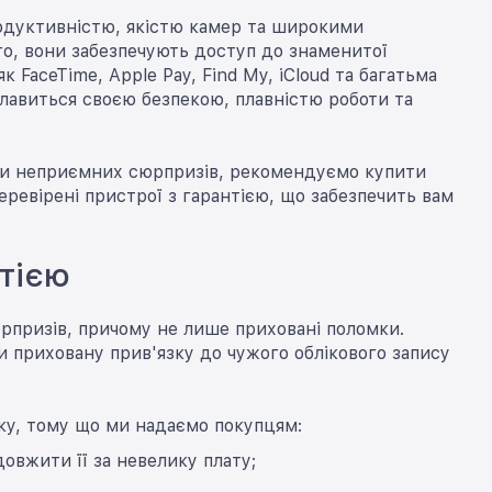
продуктивністю, якістю камер та широкими
о, вони забезпечують доступ до знаменитої
 FaceTime, Apple Pay, Find My, iCloud та багатьма
славиться своєю безпекою, плавністю роботи та
ути неприємних сюрпризів, рекомендуємо купити
еревірені пристрої з гарантією, що забезпечить вам
тією
юрпризів, причому не лише приховані поломки.
и приховану прив'язку до чужого облікового запису
ку, тому що ми надаємо покупцям:
овжити її за невелику плату;