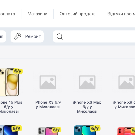
 оплата
Магазини
Оптовий продаж
Відгуки про 
in
Ремонт
hone 15 Plus
iPhone XS б/у
iPhone XS Max
iPhone XR 
б/у у
у Миколаєві
б/у у
у Миколає
Миколаєві
Миколаєві