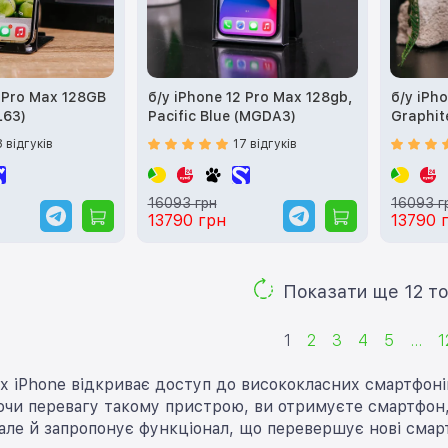
3 Pro Max 128GB
б/у iPhone 12 Pro Max 128gb,
б/у iPh
L63)
Pacific Blue (MGDA3)
Graphi
8 відгуків
17 відгуків
16093 грн
16093 г
13790 грн
13790 
Показа
1
2
3
4
5
...
1
 iPhone відкриває доступ до висококласних смартфоні
ючи перевагу такому пристрою, ви отримуєте смартфон,
але й запропонує функціонал, що перевершує нові смарт