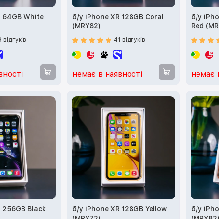
R 64GB White
б/у iPhone XR 128GB Coral
б/у iPh
(MRY82)
Red (MR
9 відгуків
41 відгуків
вності
немає в наявності
немає 
R 256GB Black
б/у iPhone XR 128GB Yellow
б/у iPh
(MRY72)
(MRY82