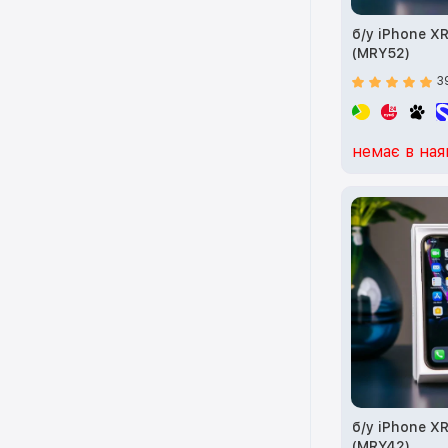
б/у iPhone X
(MRY52)
3
немає в ная
б/у iPhone X
(MRY42)