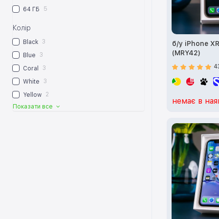
5
64 ГБ
Колір
3
Black
б/у iPhone X
(MRY42)
3
Blue
4
3
Coral
3
White
2
Yellow
немає в ная
Показати все