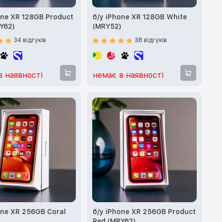
one XR 128GB Product
б/у iPhone XR 128GB White
Y62)
(MRY52)
34 відгуків
38 відгуків
в наявності
немає в наявності
one XR 256GB Coral
б/у iPhone XR 256GB Product
)
Red (MRY62)