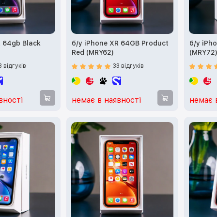
R 64gb Black
б/у iPhone XR 64GB Product
б/у iPh
Red (MRY62)
(MRY72
3 відгуків
33 відгуків
вності
немає в наявності
немає 