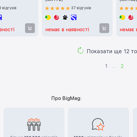
3 відгуків
37 відгуків
вності
немає в наявності
немає 
Показа
1
...
2
Про BigMag: