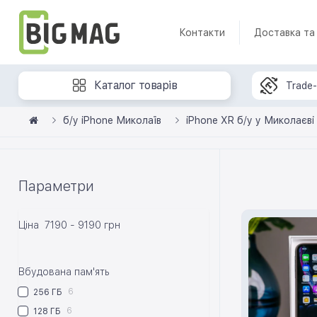
Контакти
Доставка та
Каталог товарів
Trade-
б/у iPhone Миколаїв
iPhone XR б/у у Миколаєві
Параметри
Ціна
7190
-
9190
грн
Вбудована пам'ять
6
256 ГБ
6
128 ГБ