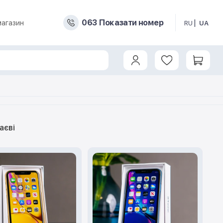
0
6
3
Показати номер
магазин
RU
UA
аєві