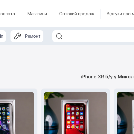
 оплата
Магазини
Оптовий продаж
Відгуки про 
in
Ремонт
iPhone XR б/у у Микол