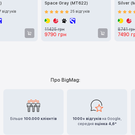
)
Space Gray (MT622)
Silver (
7 відгуків
25 відгуків
11425 грн
8741 гр
9790 грн
7490 г
Про BigMag:
Більше
100.000 клієнтів
1000+ відгуків
на Google,
середня
оцінка 4,6*