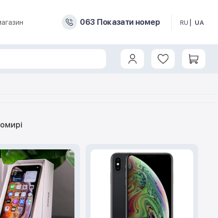
0
6
3
Показати номер
магазин
RU
UA
томирі