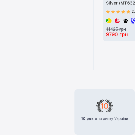
Silver (MT632
2
11425 грн
9790 грн
10 років
на ринку України