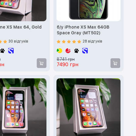
one XS Max 64, Gold
б/у iPhone XS Max 64GB
Space Gray (MT502)
30 відгуків
28 відгуків
н
8741 грн
рн
7490 грн