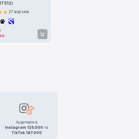
MT512)
27 відгуків
н
рн
Аудитирія в
Instagram 125.000
та
TikTok 187.000