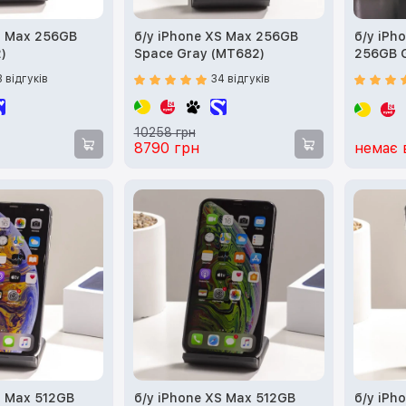
S Max 256GB
б/у iPhone XS Max 256GB
б/у iPh
)
Space Gray (MT682)
256GB 
3 відгуків
34 відгуків
10258 грн
8790 грн
немає 
S Max 512GB
б/у iPhone XS Max 512GB
б/у iPh