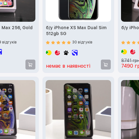
S Max 256, Gold
б/у iPhone XS Max Dual Sim
б/у iPh
512gb SG
9 відгуків
30 відгуків
8741 гр
немає в наявності
7490 г