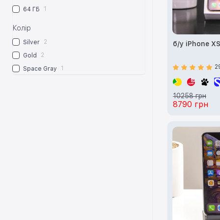
1
64 ГБ
Колір
2
Silver
б/у iPhone X
2
Gold
2
1
Space Gray
10258 грн
8790 грн