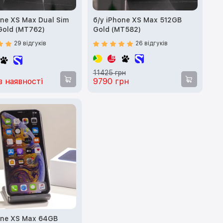
one XS Max Dual Sim
б/у iPhone XS Max 512GB
Gold (MT762)
Gold (MT582)
29 відгуків
26 відгуків
11425 грн
в наявності
9790 грн
one XS Max 64GB