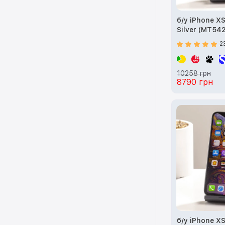
б/у iPhone X
Silver (MT542
2
10258 грн
8790 грн
б/у iPhone X