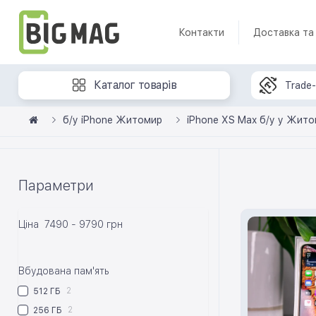
Контакти
Доставка та
Каталог товарів
Trade-
б/у iPhone Житомир
iPhone XS Max б/у у Жито
Параметри
Ціна
7490
-
9790
грн
Вбудована пам'ять
2
512 ГБ
2
256 ГБ