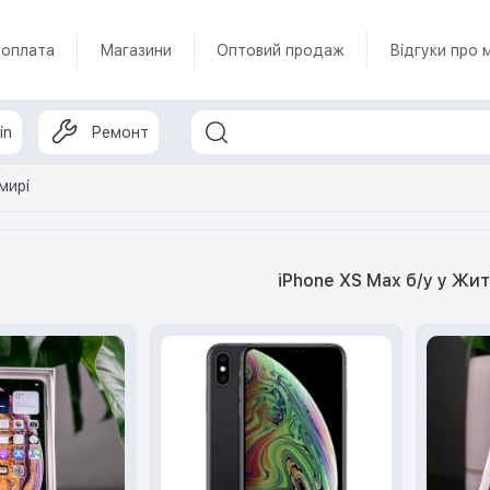
 оплата
Магазини
Оптовий продаж
Відгуки про 
in
Ремонт
мирі
iPhone XS Max б/у у Жи