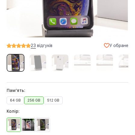
У обране
23
відгуків
Памʼять:
64 GB
256 GB
512 GB
Колір: