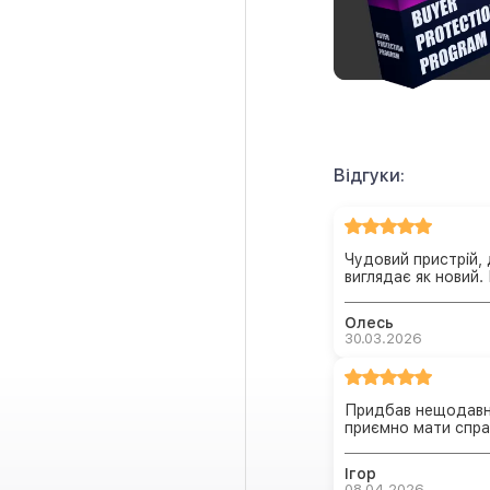
Відгуки:
Чудовий пристрій,
виглядає як новий
Олесь
30.03.2026
Придбав нещодавно
приємно мати справ
Ігор
08.04.2026