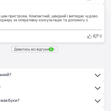
цим пристроєм. Компактний, швидкий і виглядає чудово.
джеру за оперативну консультацію та допомогу з
0
0
Дивитись всі відгуки
6
льний?
?
 макбуки?