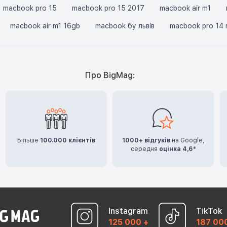
macbook pro 15
macbook pro 15 2017
macbook air m1
macbook air m1 16gb
macbook бу львів
macbook pro 14
Про BigMag:
Більше
100.000 клієнтів
1000+ відгуків
на Google,
середня
оцінка 4,6*
Instagram
TikTok
125 000 +
187 00