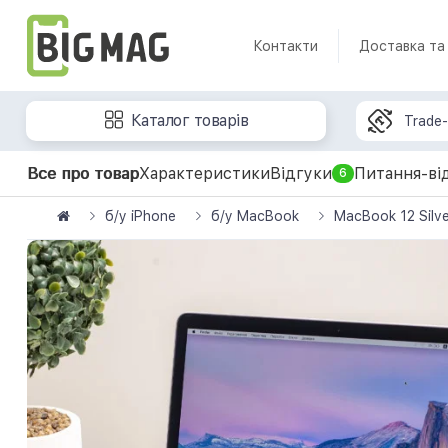
Контакти
Доставка та
Каталог товарів
Trade-
Все про товар
Характеристики
Відгуки
Питання-ві
6
б/у iPhone
б/у MacBook
MacBook 12 Silv