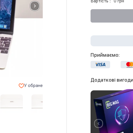
Вартість :
0 грн
Приймаємо:
Додаткові вигоди
У обране