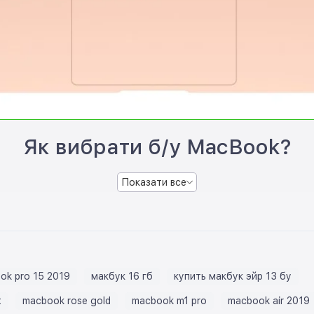
Як вибрати б/у MacBook?
Показати все
ok pro 15 2019
макбук 16 гб
купить макбук эйр 13 бу
t
macbook rose gold
macbook m1 pro
macbook air 2019