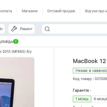
 оплата
Магазини
Оптовий продаж
Відгуки про 
in
Ремонт
дповідь
0
er 2015 (MF865) б/у
MacBook 12 
Немає в наявнос
Код товару :
021508
Гарантія :
1 місяць
6 місяці