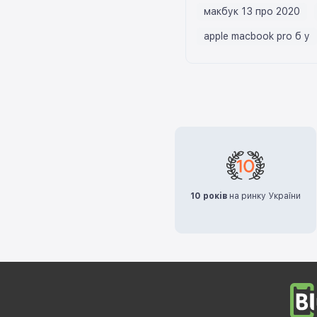
макбук 13 про 2020
apple macbook pro б у
10 років
на ринку України