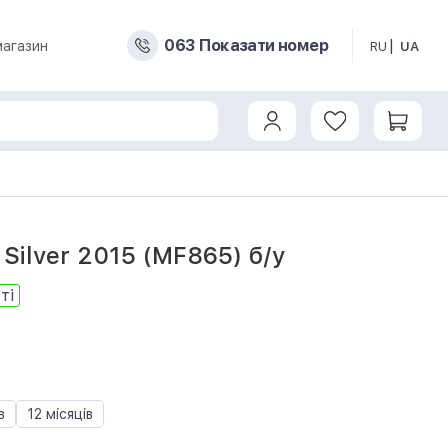
0
6
3
Показати номер
магазин
RU
UA
Silver 2015 (MF865) б/у
ті
в
12 місяців