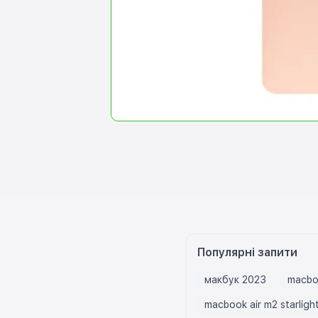
Популярні запити
макбук 2023
macbo
macbook air m2 starligh