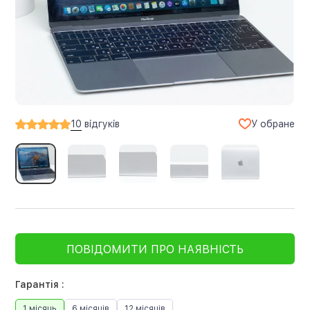
У обране
10
відгуків
ПОВІДОМИТИ ПРО НАЯВНІСТЬ
Гарантія :
1 місяць
6 місяців
12 місяців