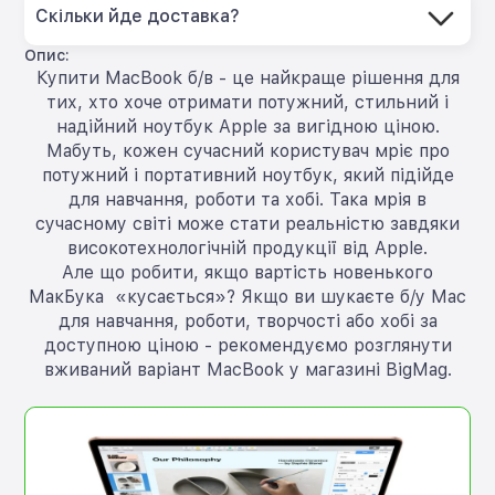
Скільки йде доставка?
Опис:
Купити MacBook б/в - це найкраще рішення для
тих, хто хоче отримати потужний, стильний і
надійний ноутбук Apple за вигідною ціною.
Мабуть, кожен сучасний користувач мріє про
потужний і портативний ноутбук, який підійде
для навчання, роботи та хобі. Така мрія в
сучасному світі може стати реальністю завдяки
високотехнологічній продукції від Apple.
Але що робити, якщо вартість новенького
МакБука «кусається»? Якщо ви шукаєте б/у Mac
для навчання, роботи, творчості або хобі за
доступною ціною - рекомендуємо розглянути
вживаний варіант MacBook у магазині BigMag.