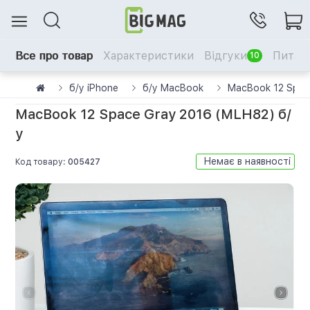
Все про товар
Характеристики
Відгуки
Питанн
10
б/у iPhone
б/у MacBook
MacBook 12 Spac
MacBook 12 Space Gray 2016 (MLH82) б/
у
Немає в наявності
Код товару:
005427