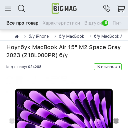
Все про товар
Характеристики
Відгуки
Питанн
15
б/у iPhone
б/у MacBook
б/у MacBook Air
Ноутбук MacBook Air 15" M2 Space Gray
2023 (Z18L000PR) б/у
В наявності
Код товару:
034268