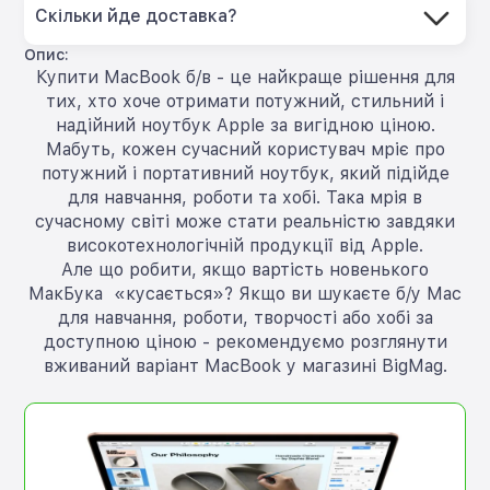
Скільки йде доставка?
Опис:
Купити MacBook б/в - це найкраще рішення для
тих, хто хоче отримати потужний, стильний і
надійний ноутбук Apple за вигідною ціною.
Мабуть, кожен сучасний користувач мріє про
потужний і портативний ноутбук, який підійде
для навчання, роботи та хобі. Така мрія в
сучасному світі може стати реальністю завдяки
високотехнологічній продукції від Apple.
Але що робити, якщо вартість новенького
МакБука «кусається»? Якщо ви шукаєте б/у Mac
для навчання, роботи, творчості або хобі за
доступною ціною - рекомендуємо розглянути
вживаний варіант MacBook у магазині BigMag.