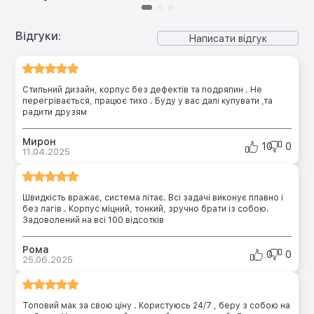
Відгуки:
Написати відгук
Стильний дизайн, корпус без дефектів та подряпин . Не
перегрівається, працює тихо . Буду у вас далі купувати ,та
радити друзям
Мирон
10
0
11.04.2025
Швидкість вражає, система літає. Всі задачі виконує плавно і
без лагів . Корпус міцний, тонкий, зручно брати із собою.
Задоволений на всі 100 відсотків
Рома
0
0
25.06.2025
Топовий мак за свою ціну . Користуюсь 24/7 , беру з собою на