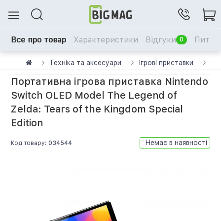
Все про товар
Характеристики
Відгуки
Питанн
0
Техніка та аксесуари
Ігрові приставки
Ni
Портативна ігрова приставка Nintendo
Switch OLED Model The Legend of
Zelda: Tears of the Kingdom Special
Edition
Немає в наявності
Код товару:
034544